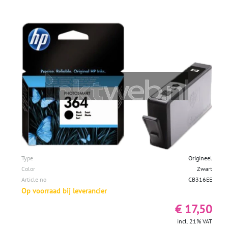
Type
Origineel
Color
Zwart
Article no
CB316EE
Op voorraad bij leverancier
€ 17,50
incl. 21% VAT