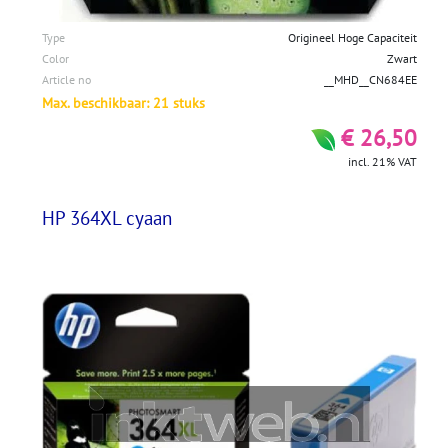
Type
Origineel Hoge Capaciteit
Color
Zwart
Article no
__MHD__CN684EE
Max. beschikbaar: 21 stuks
€ 26,50
incl. 21% VAT
HP 364XL cyaan