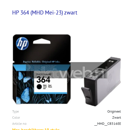
HP 364 (MHD Mei-23) zwart
Type
Origineel
Color
Zwart
Article no
__MHD__CB316EE