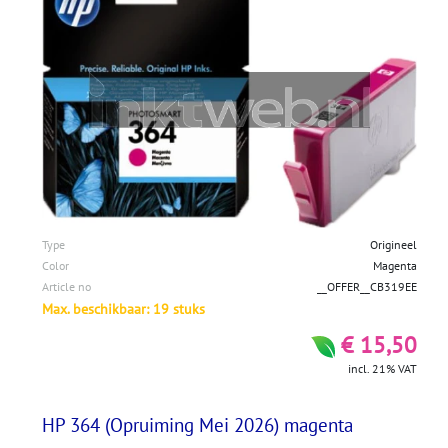
Type
Origineel
Color
Magenta
Article no
__OFFER__CB319EE
Max. beschikbaar: 19 stuks
€ 15,50
incl. 21% VAT
HP 364 (Opruiming Mei 2026) magenta