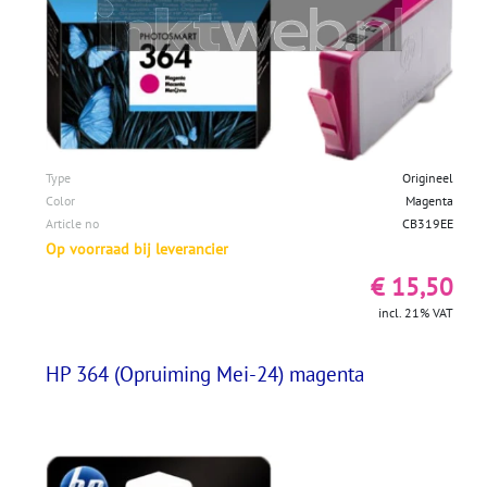
Type
Origineel
Color
Magenta
Article no
CB319EE
Op voorraad bij leverancier
€ 15,50
incl. 21% VAT
HP 364 (Opruiming Mei-24) magenta