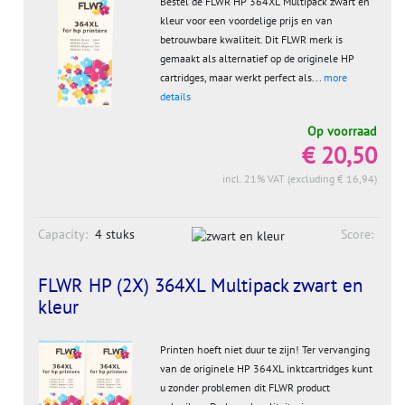
Bestel de FLWR HP 364XL Multipack zwart en
kleur voor een voordelige prijs en van
betrouwbare kwaliteit. Dit FLWR merk is
gemaakt als alternatief op de originele HP
cartridges, maar werkt perfect als...
more
details
Op voorraad
€ 20,50
incl. 21% VAT (excluding € 16,94)
Capacity:
4 stuks
Score:
FLWR HP (2X) 364XL Multipack zwart en
kleur
Printen hoeft niet duur te zijn! Ter vervanging
van de originele HP 364XL inktcartridges kunt
u zonder problemen dit FLWR product