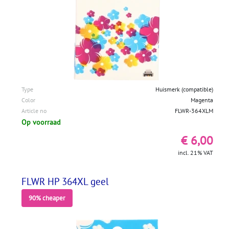
Type
Huismerk (compatible)
Color
Magenta
Article no
FLWR-364XLM
Op voorraad
€ 6,00
incl. 21% VAT
FLWR HP 364XL geel
90% cheaper