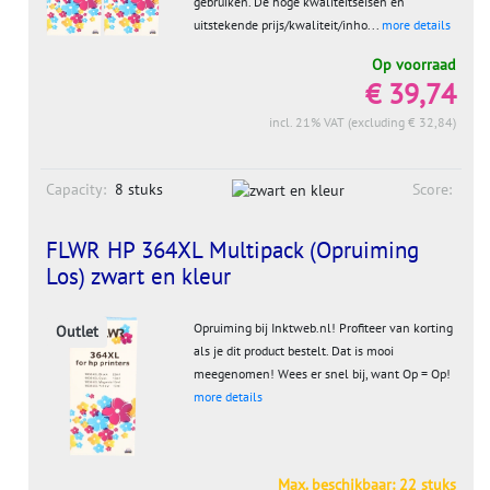
gebruiken. De hoge kwaliteitseisen en
uitstekende prijs/kwaliteit/inho...
more details
Op voorraad
€ 39,74
incl. 21% VAT (excluding € 32,84)
Capacity:
8 stuks
Score:
FLWR HP 364XL Multipack (Opruiming
Los) zwart en kleur
Opruiming bij Inktweb.nl! Profiteer van korting
Outlet
als je dit product bestelt. Dat is mooi
meegenomen! Wees er snel bij, want Op = Op!
more details
Max. beschikbaar: 22 stuks