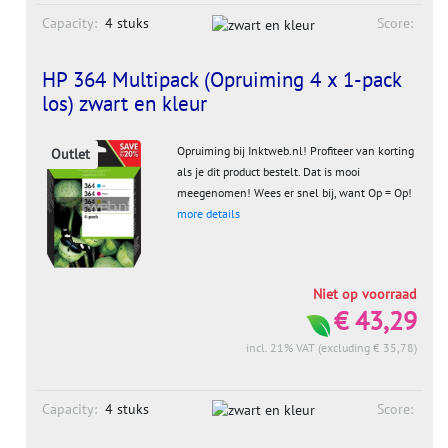
Capacity:
4 stuks
Score:
HP 364 Multipack (Opruiming 4 x 1-pack
los) zwart en kleur
Opruiming bij Inktweb.nl! Profiteer van korting
Outlet
als je dit product bestelt. Dat is mooi
meegenomen! Wees er snel bij, want Op = Op!
more details
Niet op voorraad
€ 43,29
incl. 21% VAT (excluding € 35,78)
Capacity:
4 stuks
Score: