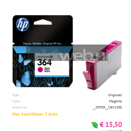
Type
Origineel
Color
Magenta
Article no
__OFFER__CB319EE
Max. beschikbaar: 3 stuks
€ 15,50