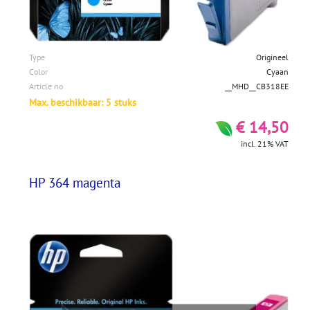
Type
Origineel
Color
Cyaan
Article no
__MHD__CB318EE
Max. beschikbaar: 5 stuks
€ 14,50
incl. 21% VAT
HP 364 magenta