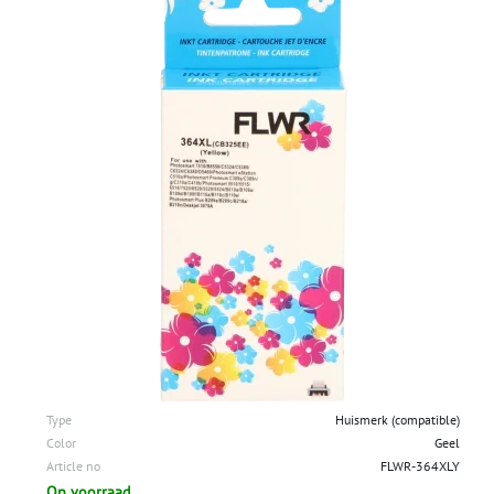
Type
Huismerk (compatible)
Color
Geel
Article no
FLWR-364XLY
Op voorraad