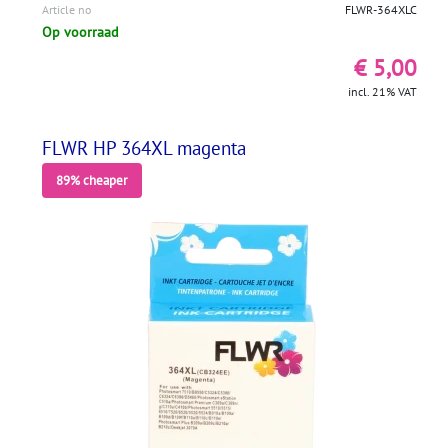
Article no
FLWR-364XLC
Op voorraad
€ 5,00
incl. 21% VAT
FLWR HP 364XL magenta
89% cheaper