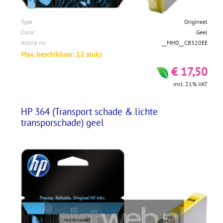
Type
Origineel
Color
Geel
Article no
__MHD__CB320EE
Max. beschikbaar: 12 stuks
€ 17,50
incl. 21% VAT
HP 364 (Transport schade & lichte
transporschade) geel