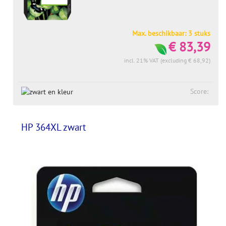
Max. beschikbaar: 3 stuks
€ 83,39
incl. 21% VAT (excluding € 68,92)
Score:
HP 364XL zwart