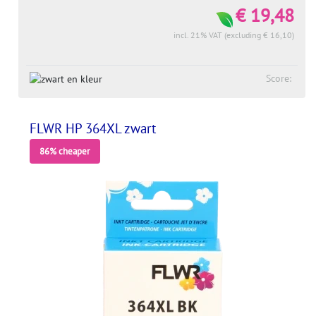
€ 19,48
incl. 21% VAT (excluding € 16,10)
Score:
FLWR HP 364XL zwart
86% cheaper