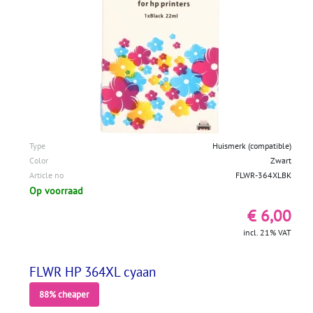
Type
Huismerk (compatible)
Color
Zwart
Article no
FLWR-364XLBK
Op voorraad
€ 6,00
incl. 21% VAT
FLWR HP 364XL cyaan
88% cheaper