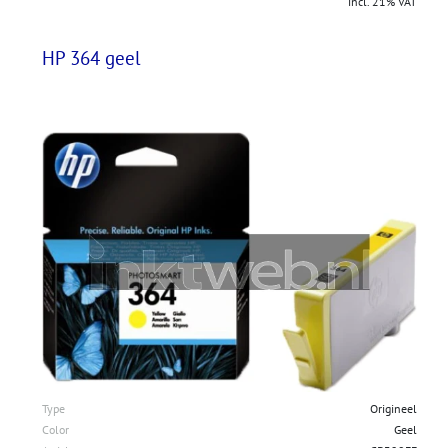
incl. 21% VAT
HP 364 geel
Type
Origineel
Color
Geel