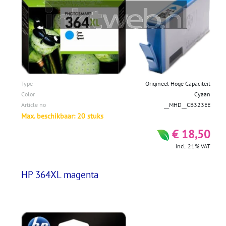
Type
Origineel Hoge Capaciteit
Color
Cyaan
Article no
__MHD__CB323EE
Max. beschikbaar: 20 stuks
€ 18,50
incl. 21% VAT
HP 364XL magenta