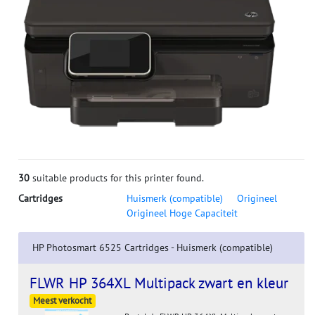
30
suitable products for this printer found.
Cartridges
Huismerk (compatible)
Origineel
Origineel Hoge Capaciteit
HP Photosmart 6525 Cartridges - Huismerk (compatible)
FLWR HP 364XL Multipack zwart en kleur
Meest verkocht