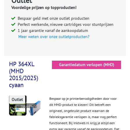
Voordelige prijzen op topproducten!
Bespaar geld met onze outlet producten
Perfect werkende, nieuwe cartridges voor stuntprijzen
1 jaar garantie vanaf de aankoopdatum
Meer weten over onze outletproducten?
HP 364XL
Garantiedatum verlopen (MHD)
(MHD
2015/2025)
cyaan
Bespaar op je printerbenodigdheden door voor
Outlet
dit MHD-product te kiezen! Dit betreft een
origineel, ongebruikt product waarvan de
fabrieksgarantie verlopen is, maar nog perfect
functioneert. Bij Inktweb.nl krijg je altijd een
extra jaar garantie vanaf de aankoopdatum. Dat