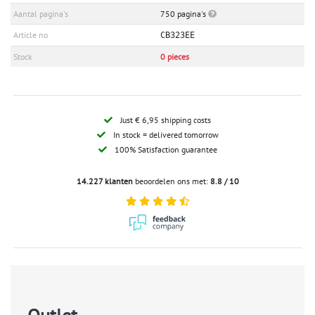
Aantal pagina's
750 pagina's
Article no
CB323EE
Stock
0 pieces
Just € 6,95 shipping costs
In stock = delivered tomorrow
100% Satisfaction guarantee
14.227 klanten
beoordelen ons met:
8.8 / 10
Outlet