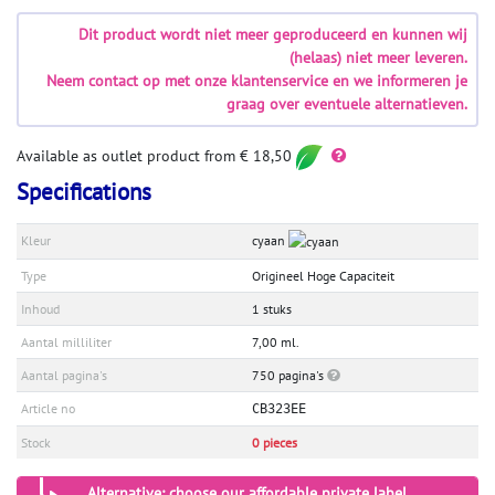
Dit product wordt niet meer geproduceerd en kunnen wij
(helaas) niet meer leveren.
Neem contact op met onze klantenservice en we informeren je
graag over eventuele alternatieven.
Available as outlet product from € 18,50
Specifications
Kleur
cyaan
Type
Origineel Hoge Capaciteit
Inhoud
1 stuks
Aantal milliliter
7,00 ml.
Aantal pagina's
750 pagina's
Article no
CB323EE
Stock
0 pieces
Alternative: choose our affordable private label