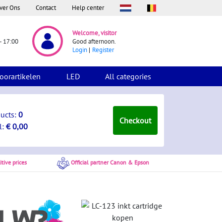
ver Ons
Contact
Help center
Welcome, visitor
- 17:00
Good afternoon.
Login
Register
oorartikelen
LED
All categories
ducts:
0
Checkout
l:
€ 0,00
tive prices
Official partner Canon & Epson