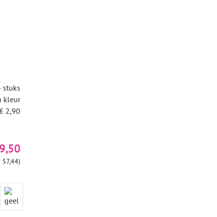
 stuks
n kleur
€ 2,90
9,50
 57,44)