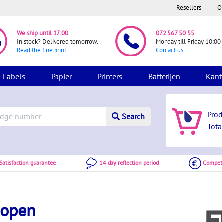
Resellers
O
We ship until 17:00
072 567 50 55
In stock? Delivered tomorrow.
Monday till Friday 10:00 
Read the fine print
Contact us
Labels
Papier
Printers
Batterijen
Kant
Pro
Search
Tota
atisfaction guarantee
14 day reflection period
Competi
kopen