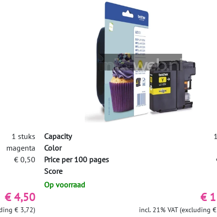
1 stuks
Capacity
1
magenta
Color
€ 0,50
Price per 100 pages
Score
Op voorraad
€ 4,50
€ 1
ding € 3,72)
incl. 21% VAT (excluding €