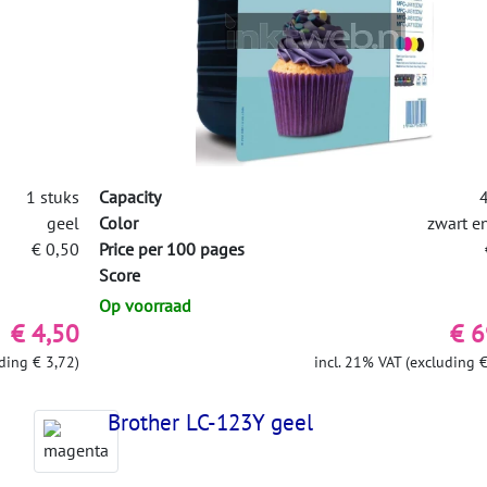
1 stuks
Capacity
4
geel
Color
zwart e
€ 0,50
Price per 100 pages
Score
Op voorraad
€ 4,50
€ 6
ding € 3,72)
incl. 21% VAT (excluding €
Brother LC-123Y geel