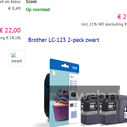
rt en kleur
Score
€ 0,49
Op voorraad
€ 2
incl. 21% VAT (excluding €
€ 22,00
ing € 18,18)
Brother LC-123 2-pack zwart