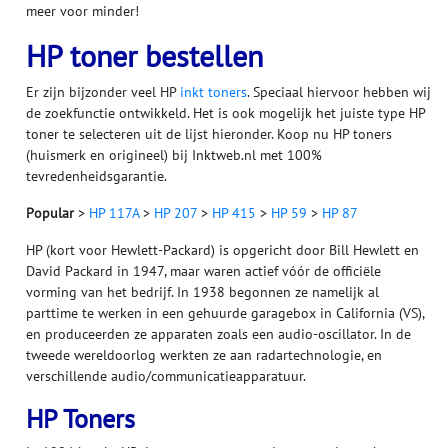
meer voor minder!
HP toner bestellen
Er zijn bijzonder veel HP
inkt toners
. Speciaal hiervoor hebben wij
de zoekfunctie ontwikkeld. Het is ook mogelijk het juiste type HP
toner te selecteren uit de lijst hieronder. Koop nu HP toners
(huismerk en origineel) bij Inktweb.nl met 100%
tevredenheidsgarantie.
Popular
>
HP 117A
>
HP 207
>
HP 415
>
HP 59
>
HP 87
HP (kort voor Hewlett-Packard) is opgericht door Bill Hewlett en
David Packard in 1947, maar waren actief vóór de officiële
vorming van het bedrijf. In 1938 begonnen ze namelijk al
parttime te werken in een gehuurde garagebox in California (VS),
en produceerden ze apparaten zoals een audio-oscillator. In de
tweede wereldoorlog werkten ze aan radartechnologie, en
verschillende audio/communicatieapparatuur.
HP Toners