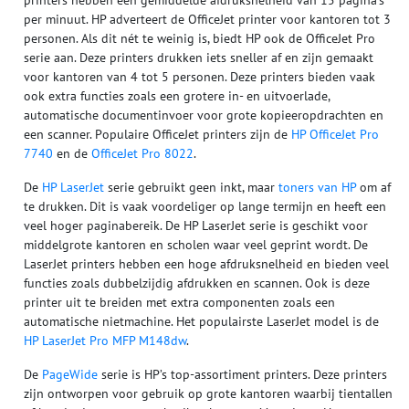
printers hebben een gemiddelde afdruksnelheid van 15 pagina’s
per minuut. HP adverteert de OfficeJet printer voor kantoren tot 3
personen. Als dit nét te weinig is, biedt HP ook de OfficeJet Pro
serie aan. Deze printers drukken iets sneller af en zijn gemaakt
voor kantoren van 4 tot 5 personen. Deze printers bieden vaak
ook extra functies zoals een grotere in- en uitvoerlade,
automatische documentinvoer voor grote kopieeropdrachten en
een scanner. Populaire OfficeJet printers zijn de
HP OfficeJet Pro
7740
en de
OfficeJet Pro 8022
.
De
HP LaserJet
serie gebruikt geen inkt, maar
toners van HP
om af
te drukken. Dit is vaak voordeliger op lange termijn en heeft een
veel hoger paginabereik. De HP LaserJet serie is geschikt voor
middelgrote kantoren en scholen waar veel geprint wordt. De
LaserJet printers hebben een hoge afdruksnelheid en bieden veel
functies zoals dubbelzijdig afdrukken en scannen. Ook is deze
printer uit te breiden met extra componenten zoals een
automatische nietmachine. Het populairste LaserJet model is de
HP LaserJet Pro MFP M148dw
.
De
PageWide
serie is HP’s top-assortiment printers. Deze printers
zijn ontworpen voor gebruik op grote kantoren waarbij tientallen