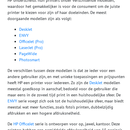
HP onderscheidt hun printers onder verschillende modellen,
waardoor het gemakkelijker is voor de consument om de juiste
printer te kiezen voor zijn of haar doeleinden. De meest
doorgaande modellen zijn als volgt:
DeskJet
ENVY
OfficeJet (Pro)
LaserJet (Pro)
PageWide
Photosmart
De verschillen tussen deze modellen is dat ze ieder voor een
andere gebruiker zijn, en met unieke toepassingen en prijspunten
heeft HP een printer voor iedereen. Zo zijn de
DeskJet
modellen
meestal goedkoop in aanschaf, bedoeld voor de gebruiker die
maar eens in de zoveel tijd print in een huishoudelijke sfeer. De
ENVY
serie voegt zich ook tot de huishoudelijke sfeer, maar biedt
meestal wat meer functies, zoals foto’s printen, dubbelzijdig
afdrukken en een hogere afdruksnelheid.
De
HP OfficeJet
serie is ontworpen voor op, jawel, kantoor. Deze