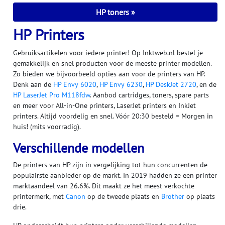
HP toners
HP Printers
Gebruiksartikelen voor iedere printer! Op Inktweb.nl bestel je
gemakkelijk en snel producten voor de meeste printer modellen.
Zo bieden we bijvoorbeeld opties aan voor de printers van HP.
Denk aan de
HP Envy 6020
,
HP Envy 6230
,
HP DeskJet 2720
, en de
HP LaserJet Pro M118fdw
. Aanbod cartridges, toners, spare parts
en meer voor All-in-One printers, LaserJet printers en InkJet
printers. Altijd voordelig en snel. Vóór 20:30 besteld = Morgen in
huis! (mits voorradig).
Verschillende modellen
De printers van HP zijn in vergelijking tot hun concurrenten de
populairste aanbieder op de markt. In 2019 hadden ze een printer
marktaandeel van 26.6%. Dit maakt ze het meest verkochte
printermerk, met
Canon
op de tweede plaats en
Brother
op plaats
drie.