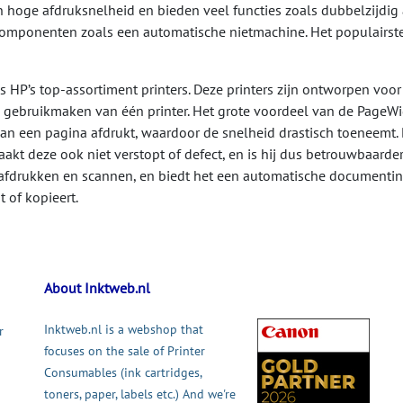
 hoge afdruksnelheid en bieden veel functies zoals dubbelzijdig a
componenten zoals een automatische nietmachine. Het populairste
is HP’s top-assortiment printers. Deze printers zijn ontworpen voor
ebruikmaken van één printer. Het grote voordeel van de PageWide 
an een pagina afdrukt, waardoor de snelheid drastisch toeneemt.
raakt deze ook niet verstopt of defect, en is hij dus betrouwbaarde
 afdrukken en scannen, en biedt het een automatische documentinv
 of kopieert.
About Inktweb.nl
Inktweb.nl is a webshop that
r
focuses on the sale of Printer
Consumables (ink cartridges,
toners, paper, labels etc.) And we're