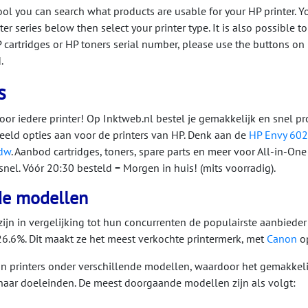
ool you can search what products are usable for your HP printer. Y
ter series below then select your printer type. It is also possible to
 cartridges or HP toners serial number, please use the buttons on
.
s
oor iedere printer! Op Inktweb.nl bestel je gemakkelijk en snel p
eeld opties aan voor de printers van HP. Denk aan de
HP Envy 60
fdw
. Aanbod cartridges, toners, spare parts en meer voor All-in-One p
 snel. Vóór 20:30 besteld = Morgen in huis! (mits voorradig).
de modellen
zijn in vergelijking tot hun concurrenten de populairste aanbiede
6.6%. Dit maakt ze het meest verkochte printermerk, met
Canon
op
 printers onder verschillende modellen, waardoor het gemakkelij
 haar doeleinden. De meest doorgaande modellen zijn als volgt: