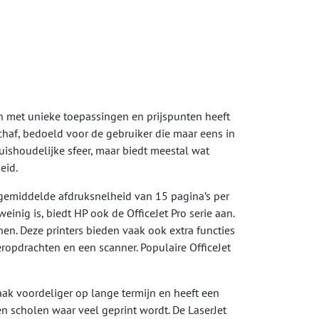
en met unieke toepassingen en prijspunten heeft
af, bedoeld voor de gebruiker die maar eens in
uishoudelijke sfeer, maar biedt meestal wat
heid.
 gemiddelde afdruksnelheid van 15 pagina’s per
weinig is, biedt HP ook de OfficeJet Pro serie aan.
nen. Deze printers bieden vaak ook extra functies
ropdrachten en een scanner. Populaire OfficeJet
vaak voordeliger op lange termijn en heeft een
en scholen waar veel geprint wordt. De LaserJet