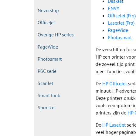
DeskJet
ENVY
Neverstop
OfficeJet (Pro)
Officejet
LaserJet (Pro)
PageWide
Overige HP series
Photosmart
PageWide
De verschillen tuss
HP een printer voor
Photosmart
de zoveel tijd print
PSC serie
meer functies, zoal
ScanJet
De
HP OfficeJet
seri
minuut. HP adverteer
Smart tank
Deze printers drukk
zoals een grotere i
Sprocket
printers zijn de
HP O
De
HP LaserJet
seri
veel hoger paginabe