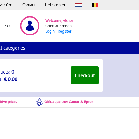
ver Ons
Contact
Help center
Welcome, visitor
- 17:00
Good afternoon.
Login
Register
ll categories
ducts:
0
Checkout
l:
€ 0,00
tive prices
Official partner Canon & Epson