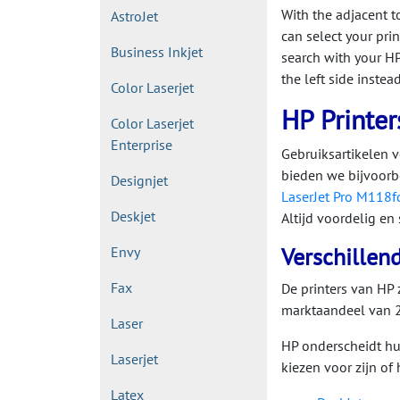
With the adjacent t
AstroJet
can select your prin
Business Inkjet
search with your HP
the left side instead
Color Laserjet
HP Printer
Color Laserjet
Enterprise
Gebruiksartikelen v
bieden we bijvoorb
Designjet
LaserJet Pro M118
Deskjet
Altijd voordelig en
Verschillen
Envy
Fax
De printers van HP 
marktaandeel van 2
Laser
HP onderscheidt hun
Laserjet
kiezen voor zijn of
Latex