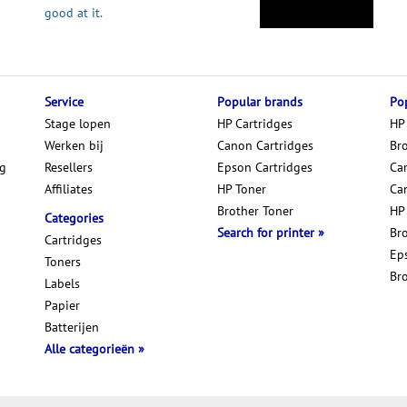
good at it.
Service
Popular brands
Pop
Stage lopen
HP Cartridges
HP
Werken bij
Canon Cartridges
Br
ng
Resellers
Epson Cartridges
Car
Affiliates
HP Toner
Ca
Brother Toner
HP
Categories
Search for printer
Br
Cartridges
Ep
Toners
Br
Labels
Papier
Batterijen
Alle categorieën