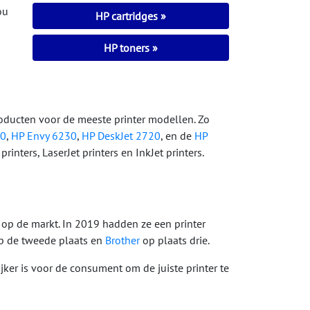
ou
HP cartridges
HP toners
roducten voor de meeste printer modellen. Zo
20
,
HP Envy 6230
,
HP DeskJet 2720
, en de
HP
rinters, LaserJet printers en InkJet printers.
r op de markt. In 2019 hadden ze een printer
 de tweede plaats en
Brother
op plaats drie.
ker is voor de consument om de juiste printer te