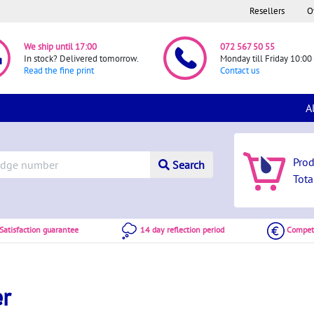
Resellers
O
We ship until 17:00
072 567 50 55
In stock? Delivered tomorrow.
Monday till Friday 10:00 
Read the fine print
Contact us
A
Pro
Search
Tota
atisfaction guarantee
14 day reflection period
Competi
er