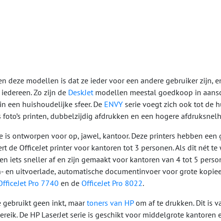
en deze modellen is dat ze ieder voor een andere gebruiker zijn, 
 iedereen. Zo zijn de
DeskJet
modellen meestal goedkoop in aansch
 in een huishoudelijke sfeer. De
ENVY
serie voegt zich ook tot de h
s foto’s printen, dubbelzijdig afdrukken en een hogere afdruksnel
e is ontworpen voor op, jawel, kantoor. Deze printers hebben een
t de OfficeJet printer voor kantoren tot 3 personen. Als dit nét te 
en iets sneller af en zijn gemaakt voor kantoren van 4 tot 5 perso
n- en uitvoerlade, automatische documentinvoer voor grote kopiee
fficeJet Pro 7740
en de
OfficeJet Pro 8022
.
e gebruikt geen inkt, maar
toners van HP
om af te drukken. Dit is 
reik. De HP LaserJet serie is geschikt voor middelgrote kantoren 