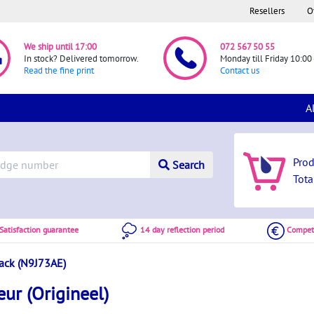
Resellers
O
We ship until 17:00
072 567 50 55
In stock? Delivered tomorrow.
Monday till Friday 10:00 
Read the fine print
Contact us
A
Pro
Search
Tota
atisfaction guarantee
14 day reflection period
Competi
ack (N9J73AE)
ur (Origineel)