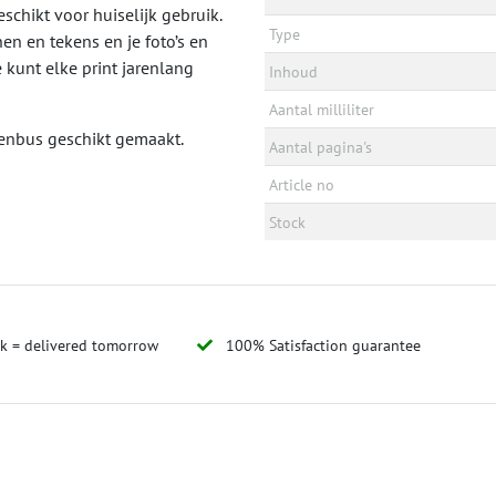
geschikt voor huiselijk gebruik.
Type
n en tekens en je foto’s en
 kunt elke print jarenlang
Inhoud
Aantal milliliter
evenbus geschikt gemaakt.
Aantal pagina's
Article no
Stock
ck = delivered tomorrow
100% Satisfaction guarantee