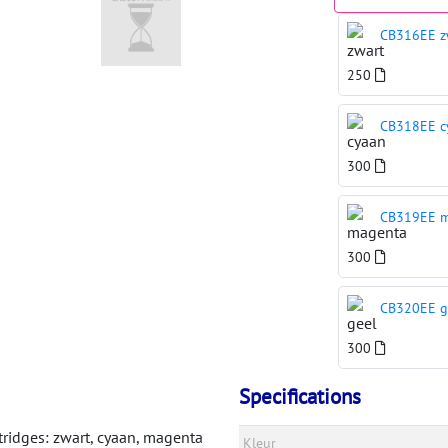
CB316EE z
250
CB318EE c
300
CB319EE 
300
CB320EE g
300
Specifications
tridges: zwart, cyaan, magenta
Kleur