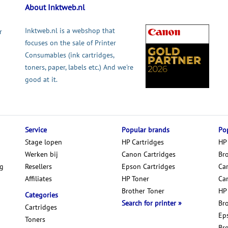
About Inktweb.nl
Inktweb.nl is a webshop that
r
focuses on the sale of Printer
Consumables (ink cartridges,
toners, paper, labels etc.) And we're
good at it.
Service
Popular brands
Pop
Stage lopen
HP Cartridges
HP
Werken bij
Canon Cartridges
Br
ng
Resellers
Epson Cartridges
Car
Affiliates
HP Toner
Ca
Brother Toner
HP
Categories
Search for printer
Br
Cartridges
Ep
Toners
Br