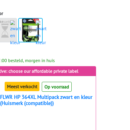
or
:00 besteld, morgen in huis
tive: choose our affordable private label
Meest verkocht
Op voorraad
FLWR HP 364XL Multipack zwart en kleur
(Huismerk (compatible))