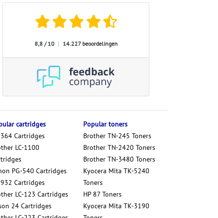
8,8 / 10
|
14.227 beoordelingen
ular cartridges
Popular toners
 364 Cartridges
Brother TN-245 Toners
other LC-1100
Brother TN-2420 Toners
tridges
Brother TN-3480 Toners
non PG-540 Cartridges
Kyocera Mita TK-5240
 932 Cartridges
Toners
other LC-123 Cartridges
HP 87 Toners
son 24 Cartridges
Kyocera Mita TK-3190
other LC-223 Cartridges
Toners