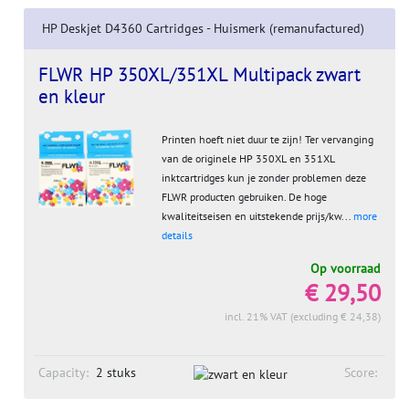
HP Deskjet D4360 Cartridges - Huismerk (remanufactured)
FLWR HP 350XL/351XL Multipack zwart
en kleur
Printen hoeft niet duur te zijn! Ter vervanging
van de originele HP 350XL en 351XL
inktcartridges kun je zonder problemen deze
FLWR producten gebruiken. De hoge
kwaliteitseisen en uitstekende prijs/kw...
more
details
Op voorraad
€ 29,50
incl. 21% VAT (excluding € 24,38)
Capacity:
2 stuks
Score: