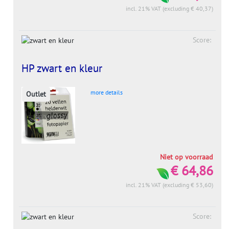
incl. 21% VAT (excluding € 40,37)
Score:
HP zwart en kleur
more details
Outlet
Niet op voorraad
€ 64,86
incl. 21% VAT (excluding € 53,60)
Score: