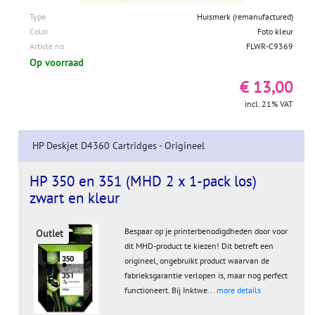
Type
Huismerk (remanufactured)
Color
Foto kleur
Article no
FLWR-C9369
Op voorraad
€ 13,00
incl. 21% VAT
HP Deskjet D4360 Cartridges - Origineel
HP 350 en 351 (MHD 2 x 1-pack los)
zwart en kleur
Bespaar op je printerbenodigdheden door voor
Outlet
dit MHD-product te kiezen! Dit betreft een
origineel, ongebruikt product waarvan de
fabrieksgarantie verlopen is, maar nog perfect
functioneert. Bij Inktwe...
more details