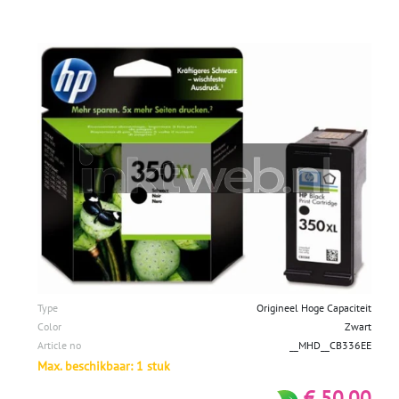
Type
Origineel Hoge Capaciteit
Color
Zwart
Article no
__MHD__CB336EE
Max. beschikbaar: 1 stuk
€ 50,00