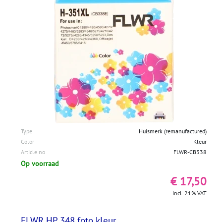
Type
Huismerk (remanufactured)
Color
Kleur
Article no
FLWR-CB338
Op voorraad
€ 17,50
incl. 21% VAT
FLWR HP 348 foto kleur