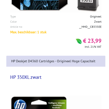
Type
Origineel
Color
Zwart
Article no
__MHD__CB335EE
Max. beschikbaar: 1 stuk
€ 23,99
incl. 21% VAT
HP Deskjet D4360 Cartridges - Origineel Hoge Capaciteit
HP 350XL zwart