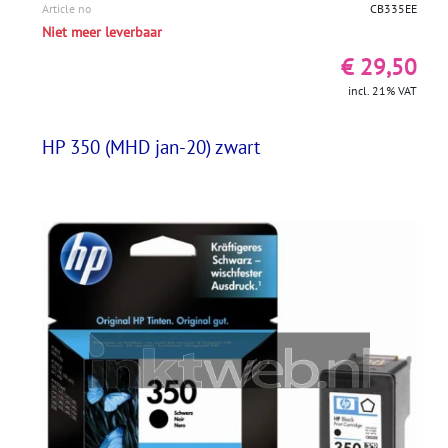
Article no
CB335EE
Niet meer leverbaar
€ 29,50
incl. 21% VAT
HP 350 (MHD jan-20) zwart