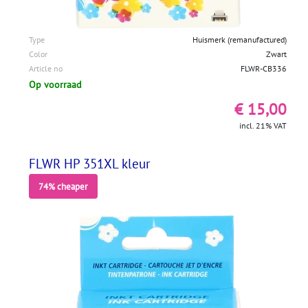
Type
Huismerk (remanufactured)
Color
Zwart
Article no
FLWR-CB336
Op voorraad
€ 15,00
incl. 21% VAT
FLWR HP 351XL kleur
74% cheaper