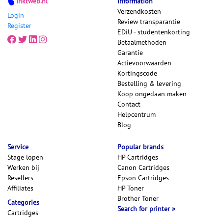
Inktweb.nl
Information
Verzendkosten
Login
Review transparantie
Register
EDiU - studentenkorting
Betaalmethoden
Garantie
Actievoorwaarden
Kortingscode
Bestelling & levering
Koop ongedaan maken
Contact
Helpcentrum
Blog
Service
Popular brands
Stage lopen
HP Cartridges
Werken bij
Canon Cartridges
Resellers
Epson Cartridges
Affiliates
HP Toner
Brother Toner
Categories
Search for printer
Cartridges