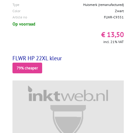
Type
Huismerk (remanufactured)
Color
Zwart
Article no
FLWR-C9351
Op voorraad
€ 13,50
incl. 21% VAT
FLWR HP 22XL kleur
79% cheaper