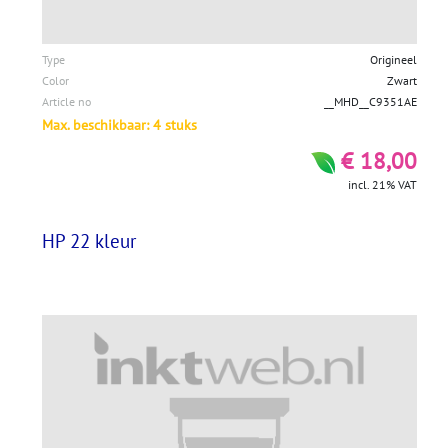
Type
Origineel
Color
Zwart
Article no
__MHD__C9351AE
Max. beschikbaar: 4 stuks
€ 18,00
incl. 21% VAT
HP 22 kleur