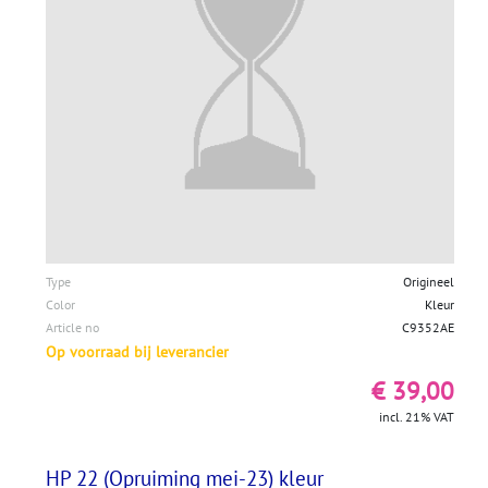
Type
Origineel
Color
Kleur
Article no
C9352AE
Op voorraad bij leverancier
€ 39,00
incl. 21% VAT
HP 22 (Opruiming mei-23) kleur