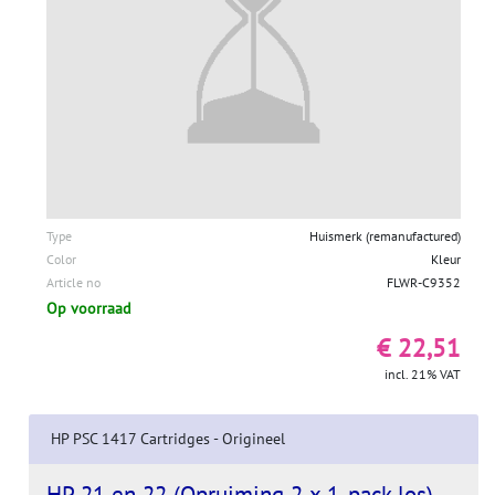
Type
Huismerk (remanufactured)
Color
Kleur
Article no
FLWR-C9352
Op voorraad
€ 22,51
incl. 21% VAT
HP PSC 1417 Cartridges - Origineel
HP 21 en 22 (Opruiming 2 x 1-pack los)