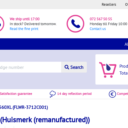
Resellers
O
We ship until 17:00
072 567 50 55
In stock? Delivered tomorrow.
Monday till Friday 10:00 
Read the fine print
Contact us
A
Pro
Search
Tota
atisfaction guarantee
14 day reflection period
Competi
560XL (FLWR-3712C001)
Huismerk (remanufactured))