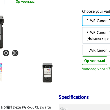
0
Op voorraad
Choose your var
FLWR Canon P
FLWR Canon P
(Huismerk (re
FLWR Canon C
Op voorraad
Vandaag voor 17
Specifications
 prijs!
Deze PG-560XL zwarte
Kleur