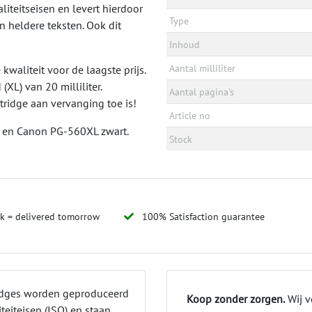
liteitseisen en levert hierdoor
Type
en heldere teksten. Ook dit
Inhoud
Aantal milliliter
kwaliteit voor de laagste prijs.
XL) van 20 milliliter.
Aantal pagina's
rtridge aan vervanging toe is!
Article no
0 en Canon PG-560XL zwart.
Stock
ck = delivered tomorrow
100% Satisfaction guarantee
ridges worden geproduceerd
Koop zonder zorgen.
Wij v
teiteisen (ISO) en staan