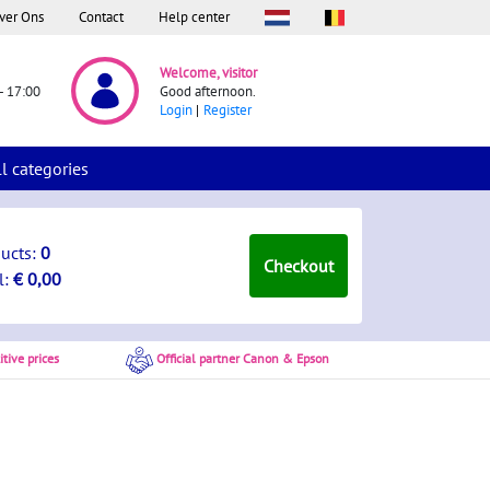
ver Ons
Contact
Help center
Welcome, visitor
- 17:00
Good afternoon.
Login
Register
ll categories
ducts:
0
Checkout
l:
€ 0,00
tive prices
Official partner Canon & Epson