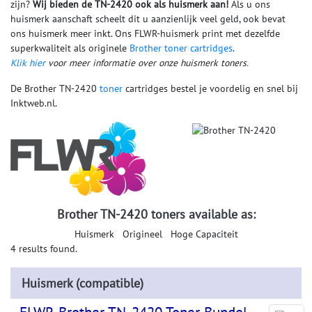
zijn?
Wij bieden de TN-2
4
20 ook als huismerk aan!
Als u ons
huismerk aanschaft scheelt dit u aanzienlijk veel geld, ook bevat
ons huismerk meer inkt. Ons FLWR-huismerk print met dezelfde
superkwaliteit als originele
Brother toner cartridges
.
Klik hier
voor meer informatie over onze huismerk toners.
De Brother TN-2420
toner
cartridges bestel je voordelig en snel bij
Inktweb.nl.
Brother TN-2420 toners available as:
Huismerk
Origineel
Hoge Capaciteit
4 results found.
Huismerk (compatible)