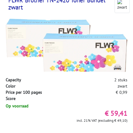
FLWR Brother TN-2420 Toner Bundel
zwart
Capacity
2 stuks
Color
zwart
Price per 100 pages
€ 0,99
Score
Op voorraad
€ 59,41
incl. 21% VAT (excluding € 49,10)