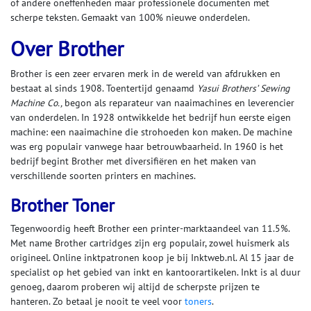
of andere oneffenheden maar professionele documenten met
scherpe teksten. Gemaakt van 100% nieuwe onderdelen.
Over Brother
Brother is een zeer ervaren merk in de wereld van afdrukken en
bestaat al sinds 1908. Toentertijd genaamd
Yasui Brothers’ Sewing
Machine Co.,
begon als reparateur van naaimachines en leverencier
van onderdelen. In 1928 ontwikkelde het bedrijf hun eerste eigen
machine: een naaimachine die strohoeden kon maken. De machine
was erg populair vanwege haar betrouwbaarheid. In 1960 is het
bedrijf begint Brother met diversifiëren en het maken van
verschillende soorten printers en machines.
Brother Toner
Tegenwoordig heeft Brother een printer-marktaandeel van 11.5%.
Met name Brother cartridges zijn erg populair, zowel huismerk als
origineel. Online inktpatronen koop je bij Inktweb.nl. Al 15 jaar de
specialist op het gebied van inkt en kantoorartikelen. Inkt is al duur
genoeg, daarom proberen wij altijd de scherpste prijzen te
hanteren. Zo betaal je nooit te veel voor
toners
.