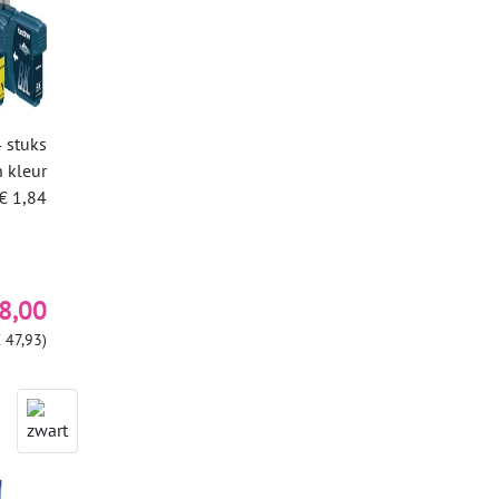
 stuks
n kleur
€ 1,84
8,00
 47,93)