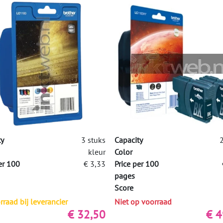
ty
3 stuks
Capacity
2
kleur
Color
er 100
€ 3,33
Price per 100
pages
Score
raad bij leverancier
Niet op voorraad
€ 32,50
€ 4