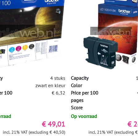
ty
4 stuks
Capacity
1
zwart en kleur
Color
er 100
€ 6,32
Price per 100
pages
Score
rraad
Op voorraad
€ 49,01
€ 2
incl. 21% VAT (excluding € 40,50)
incl. 21% VAT (excluding €