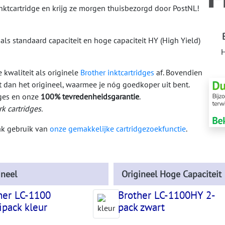
nktcartridge en krijg ze morgen thuisbezorgd door PostNL!
 als standaard capaciteit en hoge capaciteit HY (High Yield)
H
kwaliteit als originele
Brother inktcartridges
af. Bovendien
 dan het origineel, waarmee je nóg goedkoper uit bent.
dges en onze
100% tevredenheidsgarantie
.
k cartridges.
aak gebruik van
onze gemakkelijke cartridgezoekfunctie
.
ineel
Origineel Hoge Capaciteit
her LC-1100
Brother LC-1100HY 2-
ipack kleur
pack zwart