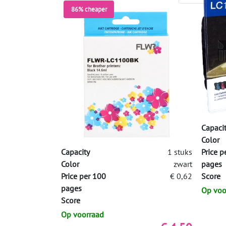
86% cheaper
Capaci
Color
Capacity
1 stuks
Price p
Color
zwart
pages
Price per 100
€ 0,62
Score
pages
Op voo
Score
Op voorraad