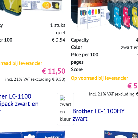
ty
1 stuks
geel
er 100
€ 3,54
Capacity
4
Color
zwart e
Price per 100
pages
raad bij leverancier
€ 11,50
Score
Op voorraad bij leverancier
incl. 21% VAT (excluding € 9,50)
€ 5
incl. 21% VAT (excluding €
her LC-1100
ipack zwart en
r
Brother LC-1100HY
zwart