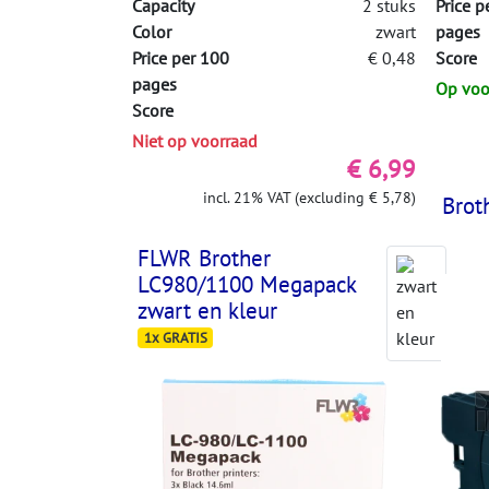
Capacity
2 stuks
Price p
Color
zwart
pages
Price per 100
€ 0,48
Score
pages
Op voo
Score
Niet op voorraad
€ 6,99
incl. 21% VAT (excluding € 5,78)
Brot
FLWR Brother
LC980/1100 Megapack
zwart en kleur
1x GRATIS