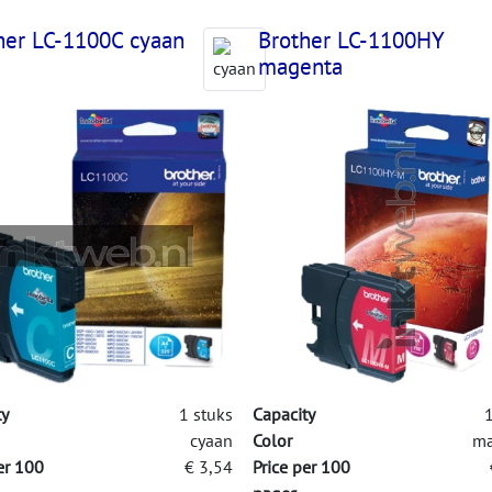
her LC-1100C cyaan
Brother LC-1100HY
magenta
ty
1 stuks
Capacity
1
cyaan
Color
ma
er 100
€ 3,54
Price per 100