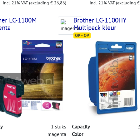
incl. 21% VAT (excluding € 26,86)
incl. 21% VAT (excluding €
her LC-1100M
Brother LC-1100HY
enta
Multipack kleur
OP = OP
ty
1 stuks
Capacity
3
magenta
Color