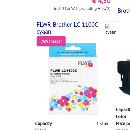
€ 4,50
incl. 21% VAT (excluding € 3,72)
Brot
FLWR Brother LC-1100C
cyaan
76% cheaper
Capaci
Color
Capacity
1 stuks
Price p