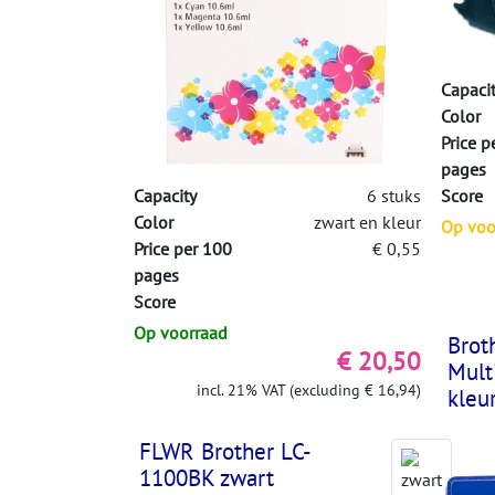
Capaci
Color
Price p
pages
Capacity
6 stuks
Score
Color
zwart en kleur
Op voor
Price per 100
€ 0,55
pages
Score
Op voorraad
Brot
€ 20,50
Mult
incl. 21% VAT (excluding € 16,94)
kleu
FLWR Brother LC-
1100BK zwart