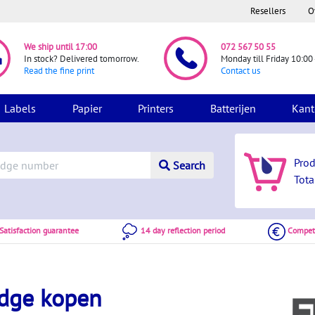
Resellers
O
We ship until 17:00
072 567 50 55
In stock? Delivered tomorrow.
Monday till Friday 10:00 
Read the fine print
Contact us
Labels
Papier
Printers
Batterijen
Kant
Pro
Search
Tota
atisfaction guarantee
14 day reflection period
Competi
idge kopen