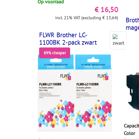
Op voorraad
€ 16,50
incl. 21% VAT (excluding € 13,64)
Brot
mag
FLWR Brother LC-
1100BK 2-pack zwart
89% cheaper
Capaci
Color