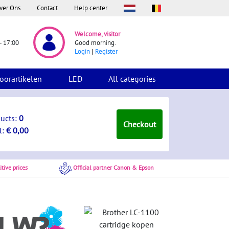
ver Ons
Contact
Help center
Welcome, visitor
- 17:00
Good morning.
Login
Register
oorartikelen
LED
All categories
ducts:
0
Checkout
l:
€ 0,00
tive prices
Official partner Canon & Epson