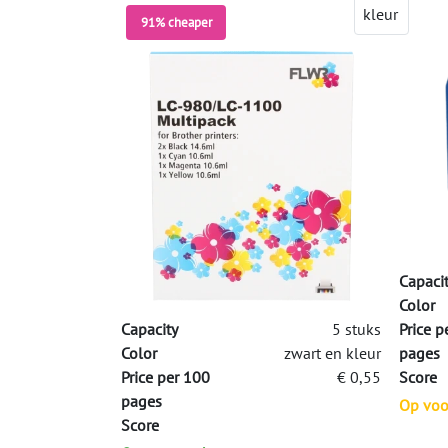
91% cheaper
Capaci
Color
Capacity
5 stuks
Price p
Color
zwart en kleur
pages
Price per 100
€ 0,55
Score
pages
Op voor
Score