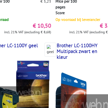
er 100
€ 3,23
Price per 100
pages
Score
rraad
Op voorraad bij leverancier
€ 10,50
€ 3
incl. 21% VAT (excluding € 8,68)
incl. 21% VAT (excluding €
her LC-1100Y geel
Brother LC-1100HY
Multipack zwart en
kleur