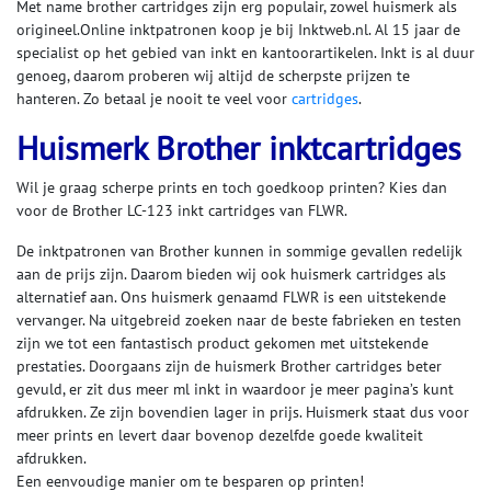
Met name brother cartridges zijn erg populair, zowel huismerk als
origineel.Online inktpatronen koop je bij Inktweb.nl. Al 15 jaar de
specialist op het gebied van inkt en kantoorartikelen. Inkt is al duur
genoeg, daarom proberen wij altijd de scherpste prijzen te
hanteren. Zo betaal je nooit te veel voor
cartridges
.
Huismerk Brother inktcartridges
Wil je graag scherpe prints en toch goedkoop printen? Kies dan
voor de Brother LC-123 inkt cartridges van FLWR.
De inktpatronen van Brother kunnen in sommige gevallen redelijk
aan de prijs zijn. Daarom bieden wij ook huismerk cartridges als
alternatief aan. Ons huismerk genaamd FLWR is een uitstekende
vervanger. Na uitgebreid zoeken naar de beste fabrieken en testen
zijn we tot een fantastisch product gekomen met uitstekende
prestaties. Doorgaans zijn de huismerk Brother cartridges beter
gevuld, er zit dus meer ml inkt in waardoor je meer pagina’s kunt
afdrukken. Ze zijn bovendien lager in prijs. Huismerk staat dus voor
meer prints en levert daar bovenop dezelfde goede kwaliteit
afdrukken.
Een eenvoudige manier om te besparen op printen!