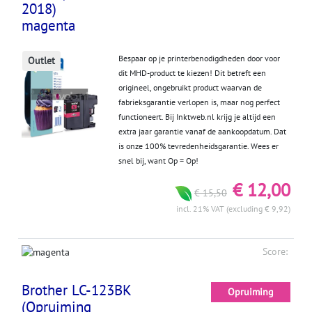
2018)
magenta
Bespaar op je printerbenodigdheden door voor
Outlet
dit MHD-product te kiezen! Dit betreft een
origineel, ongebruikt product waarvan de
fabrieksgarantie verlopen is, maar nog perfect
functioneert. Bij Inktweb.nl krijg je altijd een
extra jaar garantie vanaf de aankoopdatum. Dat
is onze 100% tevredenheidsgarantie. Wees er
snel bij, want Op = Op!
€ 12,00
€ 15,50
incl. 21% VAT (excluding € 9,92)
Score:
Brother LC-123BK
Opruiming
(Opruiming