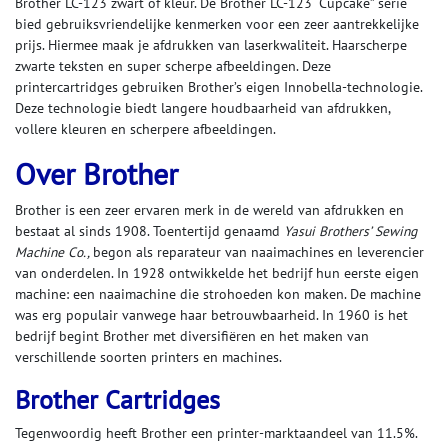
Brother LC-123 zwart of kleur. De Brother LC-123 “Cupcake” serie
bied gebruiksvriendelijke kenmerken voor een zeer aantrekkelijke
prijs. Hiermee maak je afdrukken van laserkwaliteit. Haarscherpe
zwarte teksten en super scherpe afbeeldingen. Deze
printercartridges gebruiken Brother’s eigen Innobella-technologie.
Deze technologie biedt langere houdbaarheid van afdrukken,
vollere kleuren en scherpere afbeeldingen.
Over Brother
Brother is een zeer ervaren merk in de wereld van afdrukken en
bestaat al sinds 1908. Toentertijd genaamd
Yasui Brothers’ Sewing
Machine Co.,
begon als reparateur van naaimachines en leverencier
van onderdelen. In 1928 ontwikkelde het bedrijf hun eerste eigen
machine: een naaimachine die strohoeden kon maken. De machine
was erg populair vanwege haar betrouwbaarheid. In 1960 is het
bedrijf begint Brother met diversifiëren en het maken van
verschillende soorten printers en machines.
Brother Cartridges
Tegenwoordig heeft Brother een printer-marktaandeel van 11.5%.