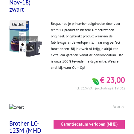
Nov-18)
zwart
Bespaar op je printerbenodigdheden door voor
Outlet
dit MHD-product te kiezen! Dit betreft een
origineel, ongebruikt product waarvan de
fabrieksgarantie verlopen is, maar nog perfect
functioneert. Bij Inktweb.nl krijg je altijd een
extra jaar garantie vanaf de aankoopdatum. Dat
is onze 100% tevredenheidsgarantie. Wees er
snel bij, want Op = Op!
€ 23,00
incl. 21% VAT (excluding € 19,01)
Score:
Brother LC-
Garantiedatum verlopen (MHD)
123M (MHD