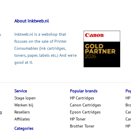
About Inktweb.nl
Inktweb.nl is a webshop that
r
focuses on the sale of Printer
Consumables (ink cartridges,
toners, paper, labels etc.) And we're
good at it.
Service
Popular brands
Pop
Stage lopen
HP Cartridges
HP
Werken bij
Canon Cartridges
Br
ng
Resellers
Epson Cartridges
Car
Affiliates
HP Toner
Ca
Brother Toner
HP
Categories