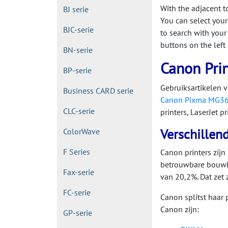
With the adjacent t
BJ serie
You can select your 
BJC-serie
to search with your
buttons on the left 
BN-serie
Canon Prin
BP-serie
Gebruiksartikelen v
Business CARD serie
Canon Pixma MG3
CLC-serie
printers, LaserJet p
Verschillen
ColorWave
F Series
Canon printers zijn
betrouwbare bouwkw
Fax-serie
van 20,2%. Dat zet
FC-serie
Canon splitst haar
Canon zijn:
GP-serie