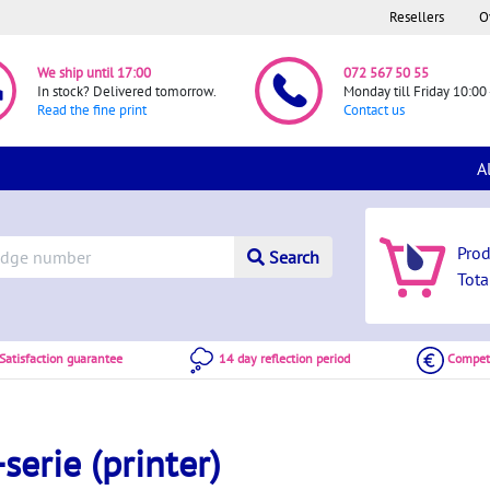
Resellers
O
We ship until 17:00
072 567 50 55
In stock? Delivered tomorrow.
Monday till Friday 10:00 
Read the fine print
Contact us
A
Pro
Search
Tota
atisfaction guarantee
14 day reflection period
Competi
erie (printer)