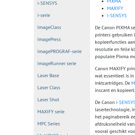
PIXMA
i-SENSYS
MAXIFY
i-serie
i-SENSYS
ImageClass
De Canon PIXMA seri
printers gebruiken 
ImagePress
kopieerfuncties aan
resolutie en felle 
ImagePROGRAF-serie
populaire Pixma mo
ImageRunner serie
Canon MAXIFY printe
Laser Base
wat essentieel is i
inktcartridges. De
M
Laser Class
inscant en kopieert
Laser Shot
De Canon
i-SENSY
lasertechnologie, in
MAXIFY serie
het paginabereik ee
MPC Series
afdruksnelheid van
vooral geschikt voo