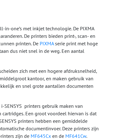
ll-in-one’s met inkjet technologie. De PIXMA
randeren. De printers bieden print-, scan- en
 kunnen printen. De
PIXMA
serie print met hoge
taan dus niet snel in de weg. Een aantal
rscheiden zich met een hogere afdruksnelheid,
ot middelgroot kantoor, en maken gebruik van
kkelijk en snel grote aantallen documenten
 de i-SENSYS printers gebruik maken van
n cartridges. Een groot voordeel hiervan is dat
e i-SENSYS printers hebben een gemiddelde
tomatische documentinvoer. Deze printers zijn
inters zijn de
MF645Cx
en de
MF641Cw
.