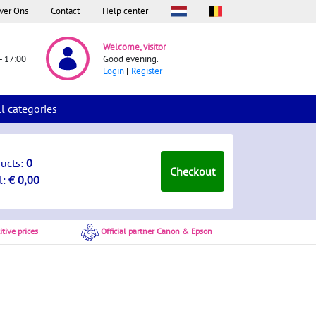
ver Ons
Contact
Help center
Welcome, visitor
- 17:00
Good evening.
Login
Register
ll categories
ducts:
0
Checkout
l:
€ 0,00
tive prices
Official partner Canon & Epson