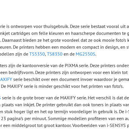
e is ontworpen voor thuisgebruik. Deze serie bestaat vooral uit a
inkjet cartridges om felle kleuren en haarscherpe documenten te ga
. Daarnaast bieden ze het grote voordeel dat ze ook mooie foto’s
kleuren. De printers hebben een modern en compact in design, en s
dellen zijn de
TS5350
,
TS8350
en de
MG2550S
.
rs zijn de kantoorversie van de PIXMA serie. Deze printers onde
n een bedrijfsvorm. Deze printers zijn ontworpen voor een klein t
AXIFY
serie beschikt over een document invoer waardoor je gema
. De MAXIFY serie is minder geschikt voor het printen van foto’s.
S
serie is de grote broer van de MAXIFY serie. Het verschil is dat
 plaats van inkjet. De printer gebruikt dan ook toners in plaats va
n stuk hoger ligt en het op termijn voordeliger in gebruik is. D
 23 pagina’s per minuut. Sommige modellen profiteren van een au
r een middelgroot tot groot kantoor. Voorbeelden van i-SENSYS pr