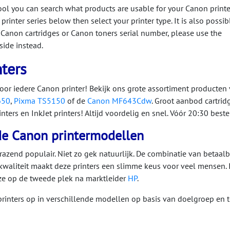
ool you can search what products are usable for your Canon printer
printer series below then select your printer type. It is also possib
 Canon cartridges or Canon toners serial number, please use the
side instead.
ters
oor iedere Canon printer! Bekijk ons grote assortiment producten
650
,
Pixma TS5150
of de
Canon MF643Cdw
. Groot aanbod cartrid
rinters en InkJet printers! Altijd voordelig en snel. Vóór 20:30 best
de Canon printermodellen
 razend populair. Niet zo gek natuurlijk. De combinatie van betaal
aliteit maakt deze printers een slimme keus voor veel mensen.
 ze op de tweede plek na marktleider
HP
.
 printers op in verschillende modellen op basis van doelgroep e