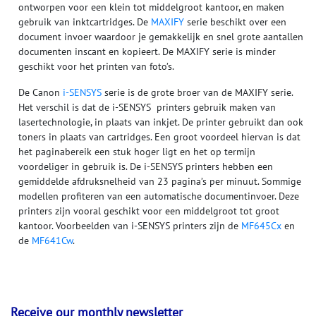
ontworpen voor een klein tot middelgroot kantoor, en maken
gebruik van inktcartridges. De
MAXIFY
serie beschikt over een
document invoer waardoor je gemakkelijk en snel grote aantallen
documenten inscant en kopieert. De MAXIFY serie is minder
geschikt voor het printen van foto’s.
De Canon
i-SENSYS
serie is de grote broer van de MAXIFY serie.
Het verschil is dat de i-SENSYS printers gebruik maken van
lasertechnologie, in plaats van inkjet. De printer gebruikt dan ook
toners in plaats van cartridges. Een groot voordeel hiervan is dat
het paginabereik een stuk hoger ligt en het op termijn
voordeliger in gebruik is. De i-SENSYS printers hebben een
gemiddelde afdruksnelheid van 23 pagina’s per minuut. Sommige
modellen profiteren van een automatische documentinvoer. Deze
printers zijn vooral geschikt voor een middelgroot tot groot
kantoor. Voorbeelden van i-SENSYS printers zijn de
MF645Cx
en
de
MF641Cw
.
Receive our monthly newsletter