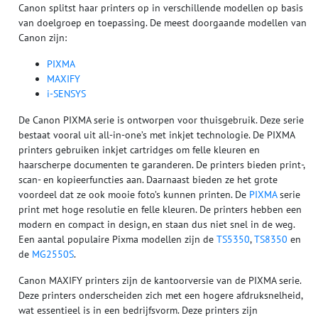
Canon splitst haar printers op in verschillende modellen op basis
van doelgroep en toepassing. De meest doorgaande modellen van
Canon zijn:
PIXMA
MAXIFY
i-SENSYS
De Canon PIXMA serie is ontworpen voor thuisgebruik. Deze serie
bestaat vooral uit all-in-one’s met inkjet technologie. De PIXMA
printers gebruiken inkjet cartridges om felle kleuren en
haarscherpe documenten te garanderen. De printers bieden print-,
scan- en kopieerfuncties aan. Daarnaast bieden ze het grote
voordeel dat ze ook mooie foto’s kunnen printen. De
PIXMA
serie
print met hoge resolutie en felle kleuren. De printers hebben een
modern en compact in design, en staan dus niet snel in de weg.
Een aantal populaire Pixma modellen zijn de
TS5350
,
TS8350
en
de
MG2550S
.
Canon MAXIFY printers zijn de kantoorversie van de PIXMA serie.
Deze printers onderscheiden zich met een hogere afdruksnelheid,
wat essentieel is in een bedrijfsvorm. Deze printers zijn