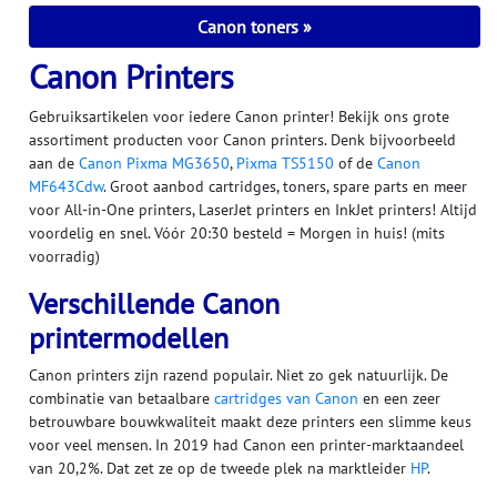
Canon toners
Canon Printers
Gebruiksartikelen voor iedere Canon printer! Bekijk ons grote
assortiment producten voor Canon printers. Denk bijvoorbeeld
aan de
Canon Pixma MG3650
,
Pixma TS5150
of de
Canon
MF643Cdw
. Groot aanbod cartridges, toners, spare parts en meer
voor All-in-One printers, LaserJet printers en InkJet printers! Altijd
voordelig en snel. Vóór 20:30 besteld = Morgen in huis! (mits
voorradig)
Verschillende Canon
printermodellen
Canon printers zijn razend populair. Niet zo gek natuurlijk. De
combinatie van betaalbare
cartridges van Canon
en een zeer
betrouwbare bouwkwaliteit maakt deze printers een slimme keus
voor veel mensen. In 2019 had Canon een printer-marktaandeel
van 20,2%. Dat zet ze op de tweede plek na marktleider
HP
.