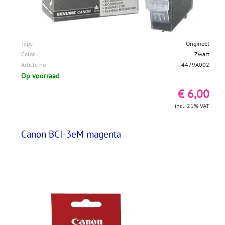
Type
Origineel
Color
Zwart
Article no
4479A002
Op voorraad
€ 6,00
incl. 21% VAT
Canon BCI-3eM magenta