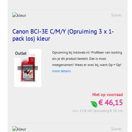
Score:
Canon BCI-3E C/M/Y (Opruiming 3 x 1-
pack los) kleur
Opruiming bij Inktweb.nl! Profiteer van korting
Outlet
als je dit product bestelt. Dat is mooi
meegenomen! Wees er snel bij, want Op = Op!
more details
Niet op voorraad
€ 46,15
incl. 21% VAT (excluding € 38,14)
Score: