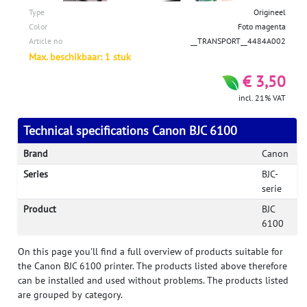
Type
Origineel
Color
Foto magenta
Article no
__TRANSPORT__4484A002
Max. beschikbaar: 1 stuk
€ 3,50
incl. 21% VAT
Technical specifications Canon BJC 6100
Brand
Canon
Series
BJC-
serie
Product
BJC
6100
On this page you'll find a full overview of products suitable for
the Canon BJC 6100 printer. The products listed above therefore
can be installed and used without problems. The products listed
are grouped by category.