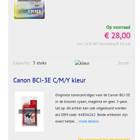
Op voorraad
€ 28,00
incl. 21% VAT (excluding € 23,14)
Capacity:
3 stuks
Score:
Canon BCI-3E C/M/Y kleur
Originele tonercartridges voor de Canon BCI-3E
in de kleuren cyaan, magenta en geel. 3-pack.
Let op: dit artikel kan ook uitgestuurd worden
als OEM code: 4480A262. Beide artikelen zijn
exact hetzel...
more details
Op voorraad bij leverancier