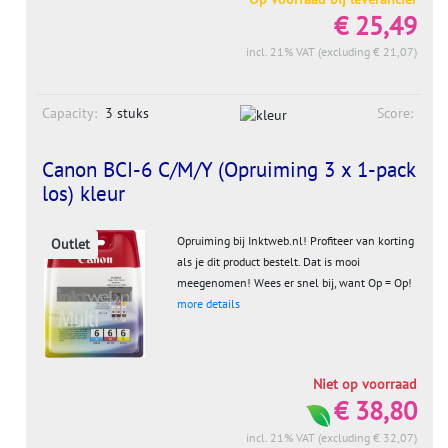
€ 25,49
incl. 21% VAT (excluding € 21,07)
Capacity:
3 stuks
Score:
Canon BCI-6 C/M/Y (Opruiming 3 x 1-pack
los) kleur
Opruiming bij Inktweb.nl! Profiteer van korting
Outlet
als je dit product bestelt. Dat is mooi
meegenomen! Wees er snel bij, want Op = Op!
more details
Niet op voorraad
€ 38,80
incl. 21% VAT (excluding € 32,07)