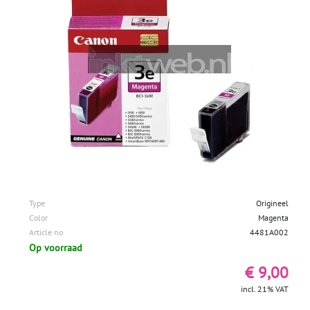
Type
Origineel
Color
Magenta
Article no
4481A002
Op voorraad
€ 9,00
incl. 21% VAT