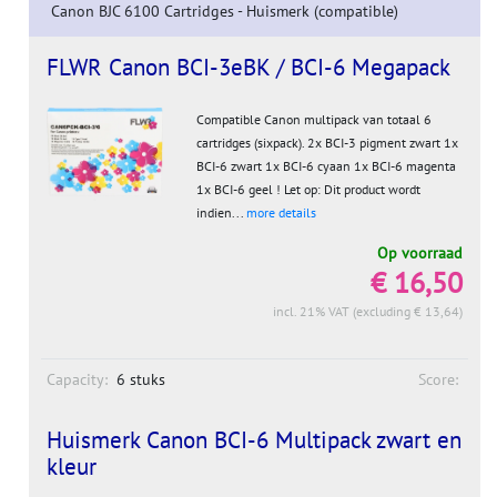
Canon BJC 6100 Cartridges - Huismerk (compatible)
FLWR Canon BCI-3eBK / BCI-6 Megapack
Compatible Canon multipack van totaal 6
cartridges (sixpack). 2x BCI-3 pigment zwart 1x
BCI-6 zwart 1x BCI-6 cyaan 1x BCI-6 magenta
1x BCI-6 geel ! Let op: Dit product wordt
indien...
more details
Op voorraad
€ 16,50
incl. 21% VAT (excluding € 13,64)
Capacity:
6 stuks
Score:
Huismerk Canon BCI-6 Multipack zwart en
kleur