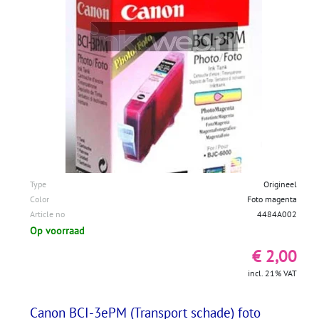
Type
Origineel
Color
Foto magenta
Article no
4484A002
Op voorraad
€ 2,00
incl. 21% VAT
Canon BCI-3ePM (Transport schade) foto