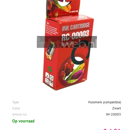
Type
Huismerk (compatible)
Color
Zwart
Article no
IW-20003
Op voorraad