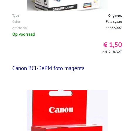
Type
Origineel
Color
Foto cyaan
Article no
4483A002
Op voorraad
€ 1,50
incl. 21% VAT
Canon BCI-3ePM foto magenta