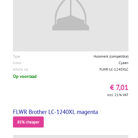
Type
Huismerk (compatible)
Color
Cyaan
Article no
FLWR-LC-1240XLC
Op voorraad
€ 7,01
incl. 21% VAT
FLWR Brother LC-1240XL magenta
85% cheaper