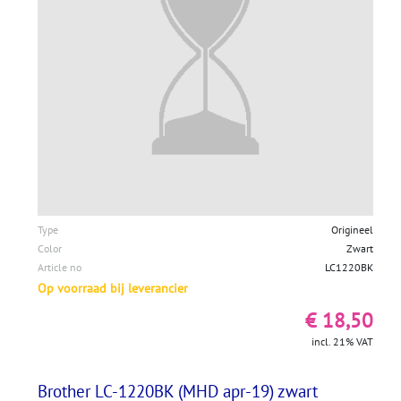
Type
Origineel
Color
Zwart
Article no
LC1220BK
Op voorraad bij leverancier
€ 18,50
incl. 21% VAT
Brother LC-1220BK (MHD apr-19) zwart