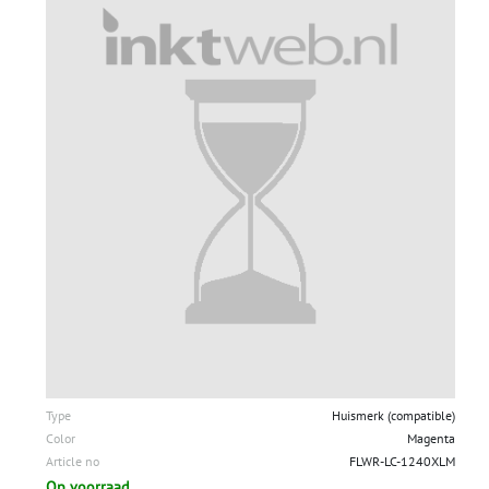
Type
Huismerk (compatible)
Color
Magenta
Article no
FLWR-LC-1240XLM
Op voorraad