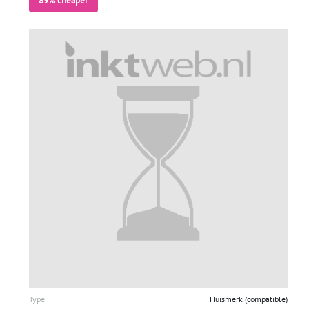
89% cheaper
Type
Huismerk (compatible)