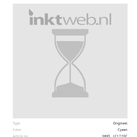
Type
Origineel
Color
Cyaan
Article no
__MHD__LC1220C