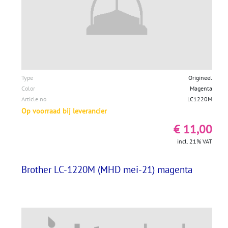
Type
Origineel
Color
Magenta
Article no
LC1220M
Op voorraad bij leverancier
€ 11,00
incl. 21% VAT
Brother LC-1220M (MHD mei-21) magenta