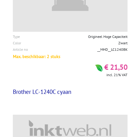
Type
Origineel Hoge Capaciteit
Color
Zwart
Article no
__MHD__LC1240BK
Max. beschikbaar: 2 stuks
€ 21,50
incl. 21% VAT
Brother LC-1240C cyaan