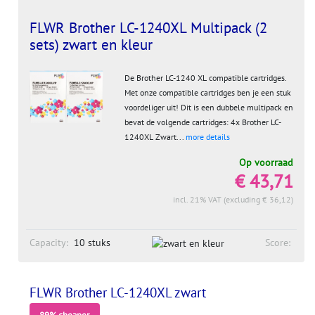
FLWR Brother LC-1240XL Multipack (2
sets) zwart en kleur
De Brother LC-1240 XL compatible cartridges.
Met onze compatible cartridges ben je een stuk
voordeliger uit! Dit is een dubbele multipack en
bevat de volgende cartridges: 4x Brother LC-
1240XL Zwart...
more details
Op voorraad
€ 43,71
incl. 21% VAT (excluding € 36,12)
Capacity:
10 stuks
Score:
FLWR Brother LC-1240XL zwart