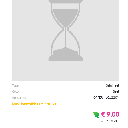
Type
Origineel
Color
Geel
Article no
__OFFER__LC1220Y
Max. beschikbaar: 2 stuks
€ 9,00
incl. 21% VAT