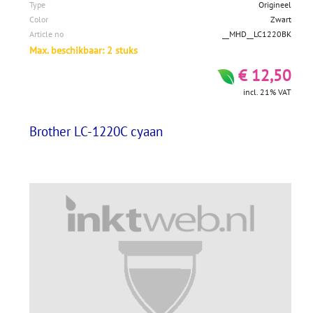
Type
Origineel
Color
Zwart
Article no
__MHD__LC1220BK
Max. beschikbaar: 2 stuks
€ 12,50
incl. 21% VAT
Brother LC-1220C cyaan