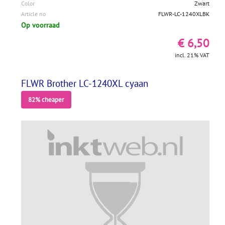
Color
Zwart
Article no
FLWR-LC-1240XLBK
Op voorraad
€ 6,50
incl. 21% VAT
FLWR Brother LC-1240XL cyaan
82% cheaper