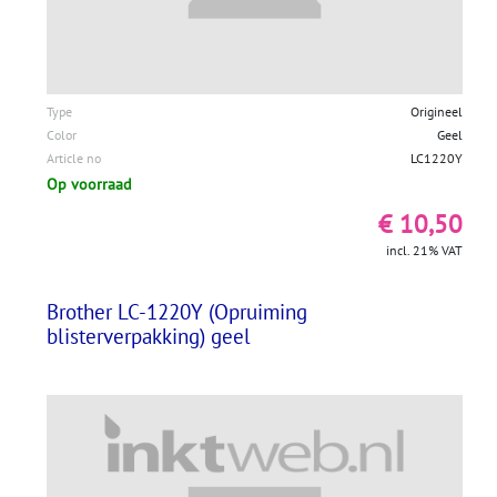
Type
Origineel
Color
Geel
Article no
LC1220Y
Op voorraad
€ 10,50
incl. 21% VAT
Brother LC-1220Y (Opruiming
blisterverpakking) geel