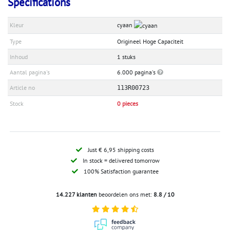
Specifications
Kleur
cyaan
Type
Origineel Hoge Capaciteit
Inhoud
1 stuks
Aantal pagina's
6.000 pagina's
Article no
113R00723
Stock
0 pieces
Just € 6,95 shipping costs
In stock = delivered tomorrow
100% Satisfaction guarantee
14.227 klanten
beoordelen ons met:
8.8 / 10