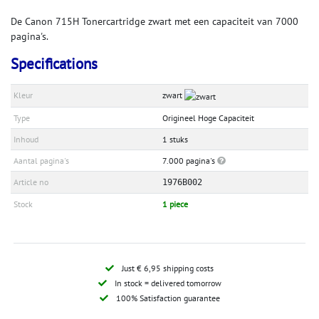
De Canon 715H Tonercartridge zwart met een capaciteit van 7000
pagina's.
Specifications
Kleur
zwart
Type
Origineel Hoge Capaciteit
Inhoud
1 stuks
Aantal pagina's
7.000 pagina's
Article no
1976B002
Stock
1 piece
Just € 6,95 shipping costs
In stock = delivered tomorrow
100% Satisfaction guarantee