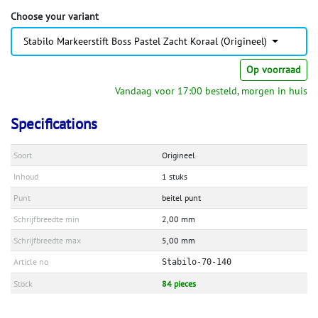
Choose your variant
Stabilo Markeerstift Boss Pastel Zacht Koraal (Origineel)
Op voorraad
Vandaag voor 17:00 besteld, morgen in huis
Specifications
Soort
Origineel
Inhoud
1 stuks
Punt
beitel punt
Schrijfbreedte min
2,00 mm
Schrijfbreedte max
5,00 mm
Article no
Stabilo-70-140
Stock
84 pieces