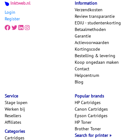
Inktweb.nl
Information
Verzendkosten
Login
Review transparantie
Register
EDiU - studentenkorting
Betaalmethoden
Garantie
Actievoorwaarden
Kortingscode
Bestelling & levering
Koop ongedaan maken
Contact
Helpcentrum
Blog
Service
Popular brands
Stage lopen
HP Cartridges
Werken bij
Canon Cartridges
Resellers
Epson Cartridges
Affiliates
HP Toner
Brother Toner
Categories
Search for printer
Cartridges