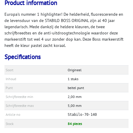
Product information
Europa's nummer 1 highlighter! De helderheid, fluorescerende en
de levensduur van de STABILO BOSS ORIGINAL zijn al 40 jaar
legendarisch. Mede dankzij de heldere kleuren, de twee
schrijfbreedtes en de anti-uitdroogtechnologie waardoor deze
markeerstift tot wel 4 uur zonder dop kan. Deze Boss markeerstift
heeft de kleur pastel zacht koraal.
Specifications
Soort
Origineel
Inhoud
1 stuks
Punt
beitel punt
Schrijfbreedte min
2,00 mm
Schrijfbreedte max
5,00 mm
Article no
Stabilo-70-140
Stock
84 pieces