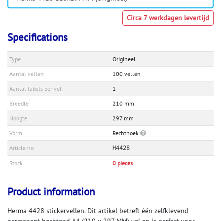
Circa 7 werkdagen levertijd
Specifications
Type
Origineel
Aantal vellen
100 vellen
Aantal labels per vel
1
Breedte
210 mm
Hoogte
297 mm
Vorm
Rechthoek
Article no
H4428
Stock
0 pieces
Product information
Herma 4428 stickervellen. Dit artikel betreft één zelfklevend