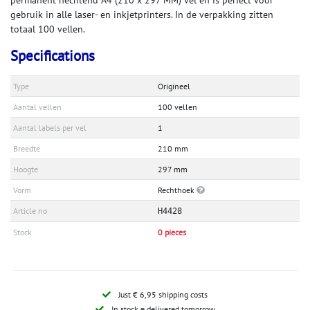
permanent hechtend A4 (210 x 297 MM) vel en is perfect voor
gebruik in alle laser- en inkjetprinters. In de verpakking zitten
totaal 100 vellen.
Specifications
Type
Origineel
Aantal vellen
100 vellen
Aantal labels per vel
1
Breedte
210 mm
Hoogte
297 mm
Vorm
Rechthoek
Article no
H4428
Stock
0 pieces
Just € 6,95 shipping costs
In stock = delivered tomorrow