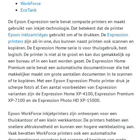
WorkForce
EcoTank
De Epson Expression-serie bevat compacte printers en maakt
gebruikt van inkjet-technologie. Dat betekent dat de printer
Epson inktcartridges
gebruikt om af te drukken. De
Expression
printers
zijn all-in-one, dus kunnen naast printen ook scannen en
kopiëren. De Expression Home-serie is voor thuisgebruik, best
logisch. De printer is niet al te groot en kan dus gemakkelijk op
een bureau of in een kast worden gezet. De Expression Home
Premium serie bevat een automatische documentinvoer die het
makkelijker maakt om grote aantallen documenten in te scannen
of te kopiëren. Met een Epson Expression Photo printer druk je
scherpe foto’s af. Een aantal voorbeelden van Expression
varianten zijn de Expression Home XP-4100, Expression Premium
XP-7100 en de Expression Photo HD XP-15000.
Epson WorkForce inkjetprinters zijn ontworpen voor een
thuiskantoor of een klein werkkantoor. De printers hebben een
snellere afdruksnelheid en kunnen een hogere werkbelasting aan.
Vaak bevatten WorkForce printers ook een automatische
documentinvoer waardoor het scannen of kopiëren van grote