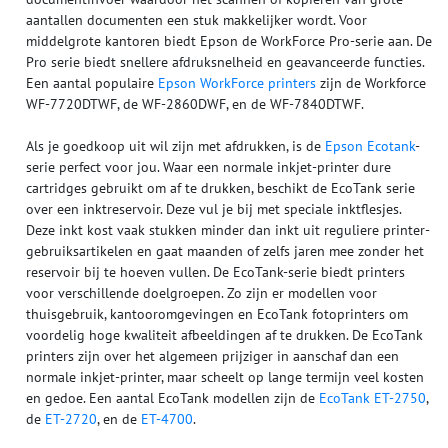
aantallen documenten een stuk makkelijker wordt. Voor
middelgrote kantoren biedt Epson de WorkForce Pro-serie aan. De
Pro serie biedt snellere afdruksnelheid en geavanceerde functies.
Een aantal populaire
Epson WorkForce printers
zijn de Workforce
WF-7720DTWF, de WF-2860DWF, en de WF-7840DTWF.
Als je goedkoop uit wil zijn met afdrukken, is de
Epson Ecotank
-
serie perfect voor jou. Waar een normale inkjet-printer dure
cartridges gebruikt om af te drukken, beschikt de EcoTank serie
over een inktreservoir. Deze vul je bij met speciale inktflesjes.
Deze inkt kost vaak stukken minder dan inkt uit reguliere printer-
gebruiksartikelen en gaat maanden of zelfs jaren mee zonder het
reservoir bij te hoeven vullen. De EcoTank-serie biedt printers
voor verschillende doelgroepen. Zo zijn er modellen voor
thuisgebruik, kantooromgevingen en EcoTank fotoprinters om
voordelig hoge kwaliteit afbeeldingen af te drukken. De EcoTank
printers zijn over het algemeen prijziger in aanschaf dan een
normale inkjet-printer, maar scheelt op lange termijn veel kosten
en gedoe. Een aantal EcoTank modellen zijn de
EcoTank ET-2750
,
de
ET-2720
, en de
ET-4700
.