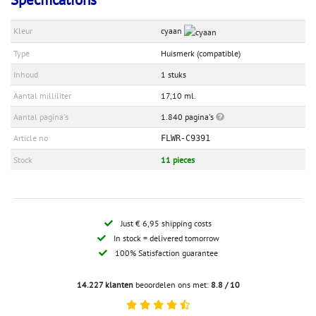
Kleur
cyaan
Type
Huismerk (compatible)
Inhoud
1 stuks
Aantal milliliter
17,10 ml.
Aantal pagina's
1.840 pagina's
Article no
FLWR-C9391
Stock
11 pieces
Just € 6,95 shipping costs
In stock = delivered tomorrow
100% Satisfaction guarantee
14.227 klanten
beoordelen ons met:
8.8 / 10