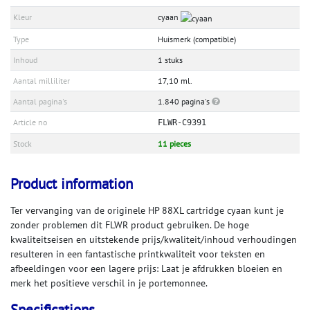
Kleur
cyaan
Type
Huismerk (compatible)
Inhoud
1 stuks
Aantal milliliter
17,10 ml.
Aantal pagina's
1.840 pagina's
Article no
FLWR-C9391
Stock
11 pieces
Product information
Ter vervanging van de originele HP 88XL cartridge cyaan kunt je
zonder problemen dit FLWR product gebruiken. De hoge
kwaliteitseisen en uitstekende prijs/kwaliteit/inhoud verhoudingen
resulteren in een fantastische printkwaliteit voor teksten en
afbeeldingen voor een lagere prijs: Laat je afdrukken bloeien en
merk het positieve verschil in je portemonnee.
Specifications