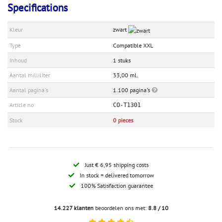
Specifications
Kleur
zwart
Type
Compatible XXL
Inhoud
1 stuks
Aantal milliliter
33,00 ml.
Aantal pagina's
1.100 pagina's
Article no
CO-T1301
Stock
0 pieces
Just € 6,95 shipping costs
In stock = delivered tomorrow
100% Satisfaction guarantee
14.227 klanten
beoordelen ons met:
8.8 / 10