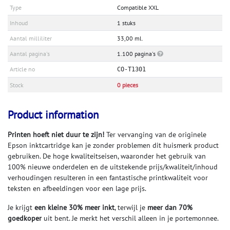
Type
Compatible XXL
Inhoud
1 stuks
Aantal milliliter
33,00 ml.
Aantal pagina's
1.100 pagina's
Article no
CO-T1301
Stock
0 pieces
Product information
Printen hoeft niet duur te zijn!
Ter vervanging van de originele
Epson inktcartridge kan je zonder problemen dit huismerk product
gebruiken. De hoge kwaliteitseisen, waaronder het gebruik van
100% nieuwe onderdelen en de uitstekende prijs/kwaliteit/inhoud
verhoudingen resulteren in een fantastische printkwaliteit voor
teksten en afbeeldingen voor een lage prijs.
Je krijgt
een kleine 30
% meer inkt
, terwijl je
meer dan 70
%
goedkoper
uit bent. Je merkt het verschil alleen in je portemonnee.