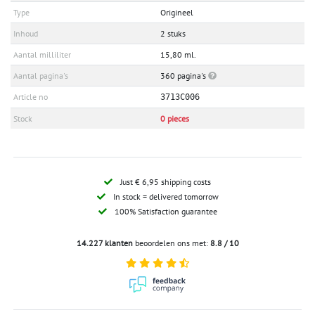
Type
Origineel
Inhoud
2 stuks
Aantal milliliter
15,80 ml.
Aantal pagina's
360 pagina's
Article no
3713C006
Stock
0 pieces
Just € 6,95 shipping costs
In stock = delivered tomorrow
100% Satisfaction guarantee
14.227 klanten
beoordelen ons met:
8.8 / 10