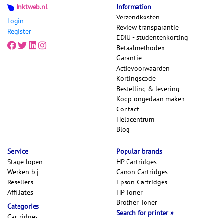
Inktweb.nl
Information
Verzendkosten
Login
Review transparantie
Register
EDiU - studentenkorting
Betaalmethoden
Garantie
Actievoorwaarden
Kortingscode
Bestelling & levering
Koop ongedaan maken
Contact
Helpcentrum
Blog
Service
Popular brands
Stage lopen
HP Cartridges
Werken bij
Canon Cartridges
Resellers
Epson Cartridges
Affiliates
HP Toner
Brother Toner
Categories
Search for printer
Cartridges