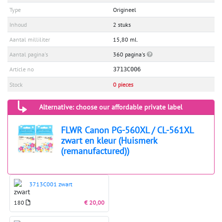
Type
Origineel
Inhoud
2 stuks
Aantal milliliter
15,80 ml.
Aantal pagina's
360 pagina's
Article no
3713C006
Stock
0 pieces
Alternative: choose our affordable private label
FLWR Canon PG-560XL / CL-561XL
zwart en kleur (Huismerk
(remanufactured))
3713C001 zwart
180
€ 20,00