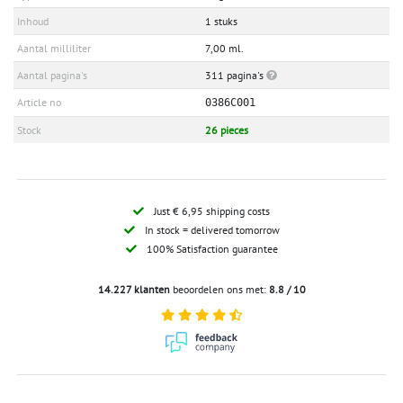
Inhoud
1 stuks
Aantal milliliter
7,00 ml.
Aantal pagina's
311 pagina's
Article no
0386C001
Stock
26 pieces
Just € 6,95 shipping costs
In stock = delivered tomorrow
100% Satisfaction guarantee
14.227 klanten
beoordelen ons met:
8.8 / 10