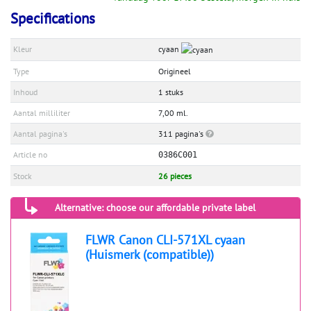
Specifications
Kleur
cyaan
Type
Origineel
Inhoud
1 stuks
Aantal milliliter
7,00 ml.
Aantal pagina's
311 pagina's
Article no
0386C001
Stock
26 pieces
Alternative: choose our affordable private label
FLWR Canon CLI-571XL cyaan
(Huismerk (compatible))