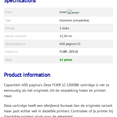
Specifications
Kleur
zwart
Type
Huismerk (compatible)
Inhoud
1 stuks
Aantal milliliter
25,00 ml.
Aantal pagina's
600 pagina's
Article no
FLWR-20510
Stock
62 pieces
Product information
Capaciteit: 600 pagina's. Deze FLWR LC-1000BK cartridge is net zo
eenvoudig als het origineel. Uit de verpakking halen en printen
maar.
Deze cartridge heeft een afwijkend formaat dan de originele variant
maar past echter wél in dezelfde printers. Controleer of je printer bij
'Geschikte printers' staat voor de zekerheid.