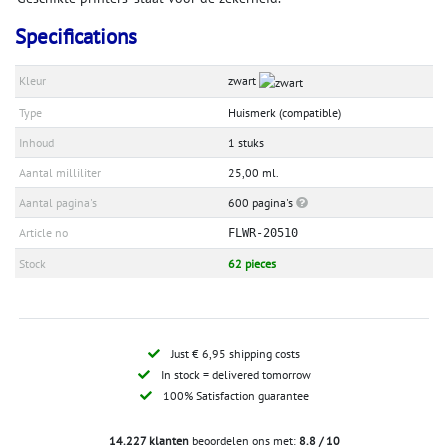
Specifications
Kleur
zwart
Type
Huismerk (compatible)
Inhoud
1 stuks
Aantal milliliter
25,00 ml.
Aantal pagina's
600 pagina's
Article no
FLWR-20510
Stock
62 pieces
Just € 6,95 shipping costs
In stock = delivered tomorrow
100% Satisfaction guarantee
14.227 klanten
beoordelen ons met:
8.8 / 10