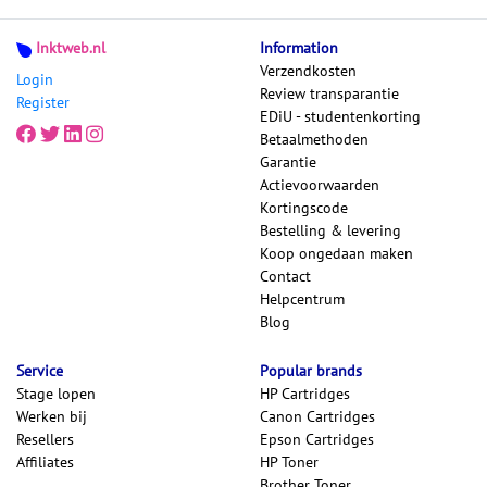
Inktweb.nl
Information
Verzendkosten
Login
Review transparantie
Register
EDiU - studentenkorting
Betaalmethoden
Garantie
Actievoorwaarden
Kortingscode
Bestelling & levering
Koop ongedaan maken
Contact
Helpcentrum
Blog
Service
Popular brands
Stage lopen
HP Cartridges
Werken bij
Canon Cartridges
Resellers
Epson Cartridges
Affiliates
HP Toner
Brother Toner