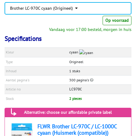
Brother LC-970C cyaan (Origineel)
Op voorraad
Vandaag voor 17:00 besteld, morgen in huis
Specifications
Kleur
cyaan
Type
Origineel
Inhoud
1 stuks
Aantal pagina's
300 pagina's
Article no
LC970C
Stock
2 pieces
Alternative: choose our affordable private label
FLWR Brother LC-970C / LC-1000C
cyaan (Huismerk (compatible))