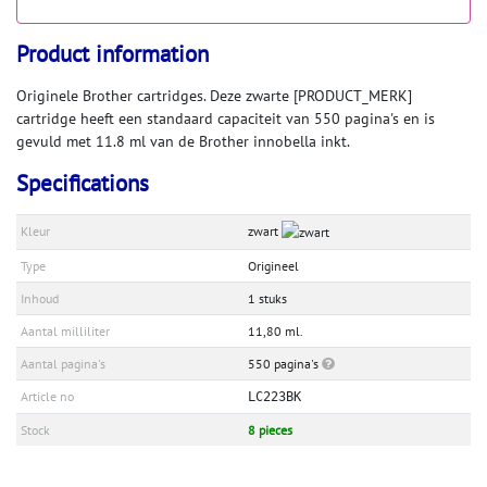
Product information
Originele Brother cartridges. Deze zwarte [PRODUCT_MERK]
cartridge heeft een standaard capaciteit van 550 pagina's en is
gevuld met 11.8 ml van de Brother innobella inkt.
Specifications
Kleur
zwart
Type
Origineel
Inhoud
1 stuks
Aantal milliliter
11,80 ml.
Aantal pagina's
550 pagina's
Article no
LC223BK
Stock
8 pieces