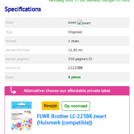
Vandaag voor 17:00 besteld, morgen in huis
Specifications
Kleur
zwart
Type
Origineel
Inhoud
1 stuks
Aantal milliliter
11,80 ml.
Aantal pagina's
550 pagina's
Article no
LC223BK
Stock
8 pieces
Alternative: choose our affordable private label
Koopje
Op voorraad
FLWR Brother LC-223BK zwart
(Huismerk (compatible))