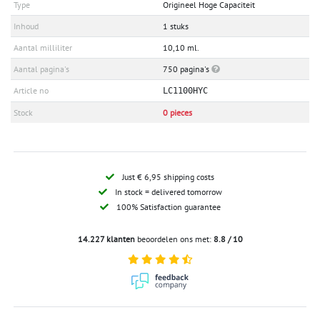
Type
Origineel Hoge Capaciteit
Inhoud
1 stuks
Aantal milliliter
10,10 ml.
Aantal pagina's
750 pagina's
Article no
LC1100HYC
Stock
0 pieces
Just € 6,95 shipping costs
In stock = delivered tomorrow
100% Satisfaction guarantee
14.227 klanten
beoordelen ons met:
8.8 / 10