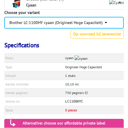
Cyaan
Choose your variant
Brother LC-1100HY cyaan (Origineel Hoge Capaciteit)
Op voorraad bij leverancier
Specifications
Kleur
cyaan
Type
Origineel Hoge Capaciteit
Inhoud
1 stuks
Aantal milliliter
10,10 ml.
Aantal pagina's
750 pagina's
Article no
LC1100HYC
Stock
0 pieces
Alternative: choose our affordable private label