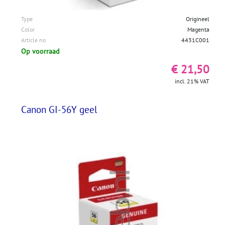
Type
Origineel
Color
Magenta
Article no
4431C001
Op voorraad
€ 21,50
incl. 21% VAT
Canon GI-56Y geel