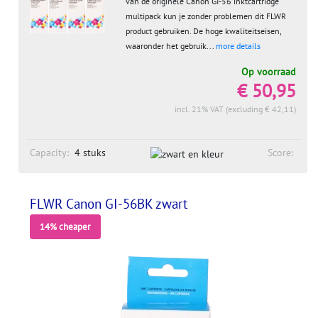
van de originele Canon GI-56 inktcartridge
multipack kun je zonder problemen dit FLWR
product gebruiken. De hoge kwaliteitseisen,
waaronder het gebruik...
more details
Op voorraad
€ 50,95
incl. 21% VAT (excluding € 42,11)
Capacity:
4 stuks
Score:
FLWR Canon GI-56BK zwart
14% cheaper