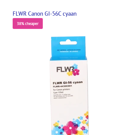
FLWR Canon GI-56C cyaan
38% cheaper