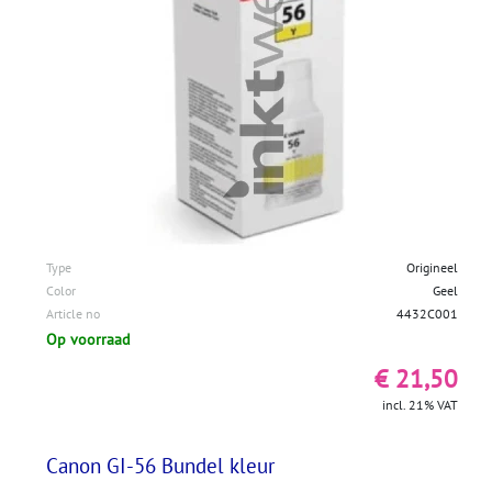
Type
Origineel
Color
Geel
Article no
4432C001
Op voorraad
€ 21,50
incl. 21% VAT
Canon GI-56 Bundel kleur