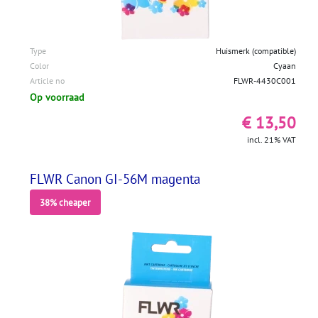
Type
Huismerk (compatible)
Color
Cyaan
Article no
FLWR-4430C001
Op voorraad
€ 13,50
incl. 21% VAT
FLWR Canon GI-56M magenta
38% cheaper