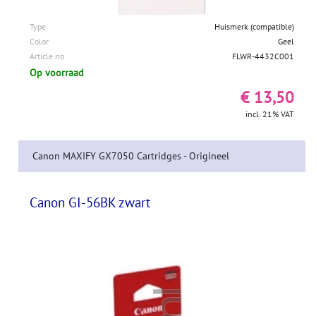
Type
Huismerk (compatible)
Color
Geel
Article no
FLWR-4432C001
Op voorraad
€ 13,50
incl. 21% VAT
Canon MAXIFY GX7050 Cartridges - Origineel
Canon GI-56BK zwart