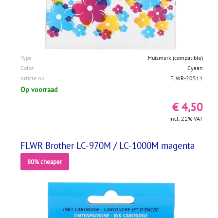
Type
Huismerk (compatible)
Color
Cyaan
Article no
FLWR-20511
Op voorraad
€ 4,50
incl. 21% VAT
FLWR Brother LC-970M / LC-1000M magenta
80% cheaper