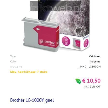
Type
Origineel
Color
Magenta
Article no
__MHD__LC1000M
Max. beschikbaar: 7 stuks
€ 10,50
incl. 21% VAT
Brother LC-1000Y geel