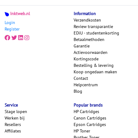
Inktweb.nl
Information
Verzendkosten
Login
Review transparantie
Register
EDiU - studentenkorting
Betaalmethoden
Garantie
Actievoorwaarden
Kortingscode
Bestelling & levering
Koop ongedaan maken
Contact
Helpcentrum
Blog
Service
Popular brands
Stage lopen
HP Cartridges
Werken bij
Canon Cartridges
Resellers
Epson Cartridges
Affiliates
HP Toner
Brother Toner