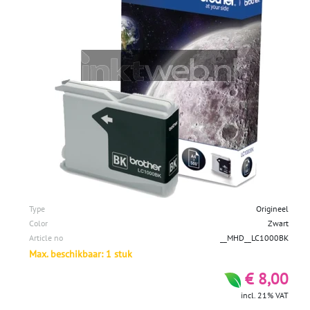
Type
Origineel
Color
Zwart
Article no
__MHD__LC1000BK
Max. beschikbaar: 1 stuk
€ 8,00
incl. 21% VAT