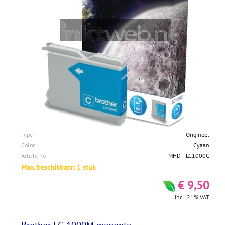
Type
Origineel
Color
Cyaan
Article no
__MHD__LC1000C
Max. beschikbaar: 1 stuk
€ 9,50
incl. 21% VAT