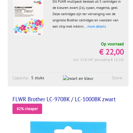
Dit FLWR multipack bestaat uit 5 cartridges in
de kleuren zwart (2x), cyaan, magenta, geel.
Deze cartridges zijn ter vervanging van de
originele Brother cartridges en voorzien van
een chip met inktniv...
more details
Op voorraad
€ 22,00
incl. 21% VAT (excluding € 18,18)
Capacity:
5 stuks
Score:
FLWR Brother LC-970BK / LC-1000BK zwart
82% cheaper