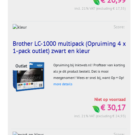
incl. 21% VAT (excluding € 17,35)
Score:
Brother LC-1000 multipack (Opruiming 4 x
1-pack outlet) zwart en kleur
Opruiming bij Inktweb.nl! Profiteer van korting
Outlet
als je dit product bestelt. Dat is mooi
meegenomen! Wees er snel bij, want Op = Op!
more details
Niet op voorraad
€ 30,17
incl. 21% VAT (excluding € 24,93)
Score: