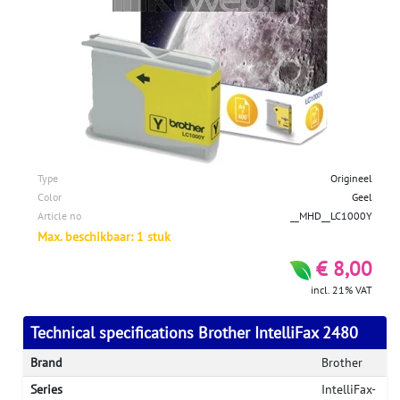
Type
Origineel
Color
Geel
Article no
__MHD__LC1000Y
Max. beschikbaar: 1 stuk
€ 8,00
incl. 21% VAT
Technical specifications Brother IntelliFax 2480
Brand
Brother
Series
IntelliFax-