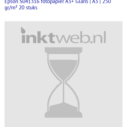
Epson S041316 fotopapier A3+ Glans | A3 | 250
gr/m² 20 stuks