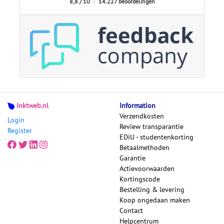
8,8 / 10
|
14.227 beoordelingen
Inktweb.nl
Information
Verzendkosten
Login
Review transparantie
Register
EDiU - studentenkorting
Betaalmethoden
Garantie
Actievoorwaarden
Kortingscode
Bestelling & levering
Koop ongedaan maken
Contact
Helpcentrum