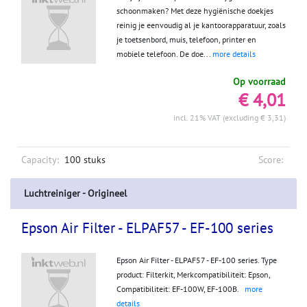
schoonmaken? Met deze hygiënische doekjes
reinig je eenvoudig al je kantoorapparatuur, zoals
je toetsenbord, muis, telefoon, printer en
mobiele telefoon. De doe...
more details
Op voorraad
€ 4,01
incl. 21% VAT (excluding € 3,31)
Capacity:
100 stuks
Score:
Luchtreiniger - Origineel
Epson Air Filter - ELPAF57 - EF-100 series
Epson Air Filter - ELPAF57 - EF-100 series. Type
product: Filterkit, Merkcompatibiliteit: Epson,
Compatibiliteit: EF-100W, EF-100B.
more
details