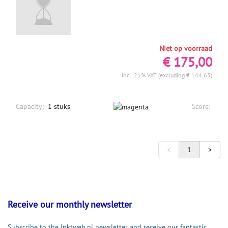
Niet op voorraad
€ 175,00
incl. 21% VAT (excluding € 144,63)
Capacity:
1 stuks
Score:
<
1
>
Receive our monthly newsletter
Subscribe to the Inktweb.nl newsletter and receive our fantastic