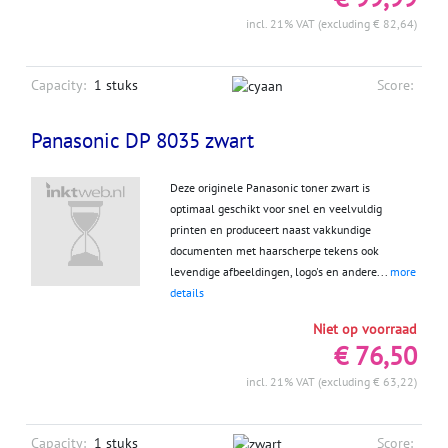
incl. 21% VAT (excluding € 82,64)
Capacity:
1 stuks
Score:
Panasonic DP 8035 zwart
Deze originele Panasonic toner zwart is
optimaal geschikt voor snel en veelvuldig
printen en produceert naast vakkundige
documenten met haarscherpe tekens ook
levendige afbeeldingen, logo's en andere...
more
details
Niet op voorraad
€ 76,50
incl. 21% VAT (excluding € 63,22)
Capacity:
1 stuks
Score: