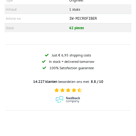
Type
Origineel
Inhoud
1 stuks
Article no
IW-MICROFIBER
Stock
62 pieces
Just € 6,95 shipping costs
In stock = delivered tomorrow
100% Satisfaction guarantee
14.227 klanten
beoordelen ons met:
8.8 / 10