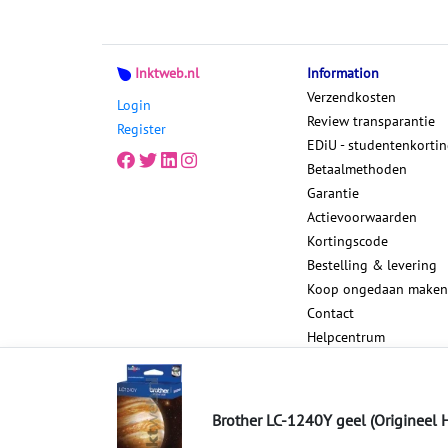
Inktweb.nl
Information
Verzendkosten
Login
Review transparantie
Register
EDiU - studentenkorti
Betaalmethoden
Garantie
Actievoorwaarden
Kortingscode
Bestelling & levering
Koop ongedaan maken
Contact
Helpcentrum
Blog
Brother LC-1240Y geel (Origineel 
Sitemap