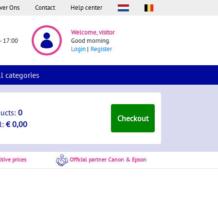
ver Ons
Contact
Help center
Welcome, visitor
- 17:00
Good morning.
Login
Register
ll categories
ducts:
0
Checkout
l:
€ 0,00
tive prices
Official partner Canon & Epson