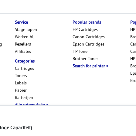
Service
Popular brands
Pop
Stage lopen
HP Cartridges
HP
Werken bij
Canon Cartridges
Br
ng
Resellers
Epson Cartridges
Car
Affiliates
HP Toner
Ca
Brother Toner
HP
Categories
Search for printer
Br
Cartridges
Ep
Toners
Br
Labels
Papier
Batterijen
Alle categorieën
Hoge Capaciteit)
Disclaimer & Privacy