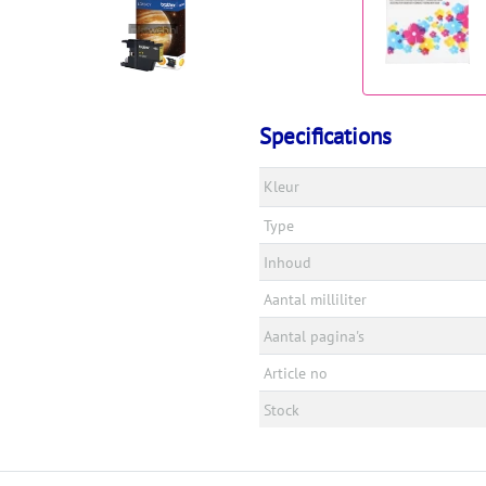
Specifications
Kleur
Type
Inhoud
Aantal milliliter
Aantal pagina's
Article no
Stock