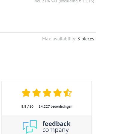
incl. 21% VAT (excluding € 11,16)
Max. availability:
3 pieces
8,8 / 10
|
14.227 beoordelingen