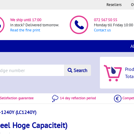
Resellers
O
We ship until 17:00
072 567 50 55
In stock? Delivered tomorrow.
Monday till Friday 10:00 
Read the fine print
Contact us
A
Pro
Search
Tota
atisfaction guarantee
14 day reflection period
Competi
-1240Y (LC1240Y)
eel Hoge Capaciteit)