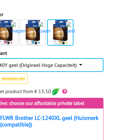
or
iant
40Y geel (Origineel Hoge Capaciteit)
 leverancier
let product from € 13,50
tive: choose our affordable private label
FLWR Brother LC-1240XL geel (Huismerk
(compatible))