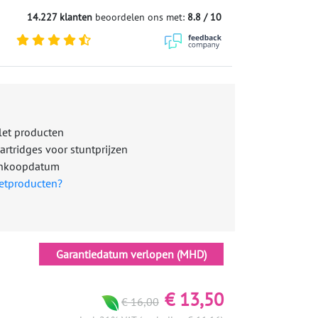
14.227 klanten
beoordelen ons met:
8.8 / 10
let producten
rtridges voor stuntprijzen
aankoopdatum
etproducten?
Garantiedatum verlopen (MHD)
€ 13,50
€ 16,00