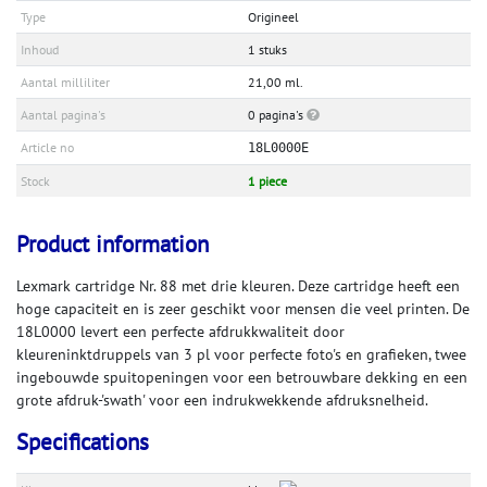
Type
Origineel
Inhoud
1 stuks
Aantal milliliter
21,00 ml.
Aantal pagina's
0 pagina's
Article no
18L0000E
Stock
1 piece
Product information
Lexmark cartridge Nr. 88 met drie kleuren. Deze cartridge heeft een
hoge capaciteit en is zeer geschikt voor mensen die veel printen. De
18L0000 levert een perfecte afdrukkwaliteit door
kleureninktdruppels van 3 pl voor perfecte foto's en grafieken, twee
ingebouwde spuitopeningen voor een betrouwbare dekking en een
grote afdruk-'swath' voor een indrukwekkende afdruksnelheid.
Specifications