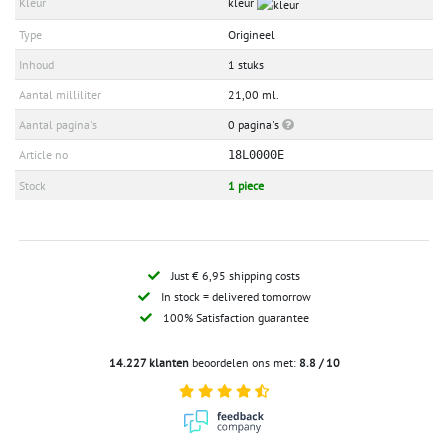
Kleur
kleur
Type
Origineel
Inhoud
1 stuks
Aantal milliliter
21,00 ml.
Aantal pagina's
0 pagina's
Article no
18L0000E
Stock
1 piece
Just € 6,95 shipping costs
In stock = delivered tomorrow
100% Satisfaction guarantee
14.227 klanten
beoordelen ons met:
8.8 / 10