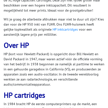
de XL hoge capaciteit cartridges. Deze zijn niet fysiek groter maar
beschikken over een hogere inktcapaciteit. Dit resulteert in
mogelijkheid tot meer prints. Ideaal voor de grootgebruiker!
Wil je graag de allerbeste afdrukken maar niet te duur uit zijn? Kies
dan voor de HP 950 inkt van FLWR. Ons FLWR-huismerk heeft
gelijke topkwaliteit als originele
HP inktcartridges
voor een
aanzienlijk lagere prijs per milliliter.
Over HP
HP (kort voor Hewlett-Packard) is opgericht door Bill Hewlett en
David Packard in 1947, maar waren actief vóór de officiële vorming
van het bedrijf. In 1938 begonnen ze namelijk al parttime te werken
in een gehuurde garagebox in California (VS), en produceerden ze
apparaten zoals een audio-oscillator. In de tweede wereldoorlog
werkten ze aan radartechnologie, en verschillende
audio/communicatieapparatuur.
HP cartridges
In 1984 bracht HP de eerste computerprinters op de markt, een