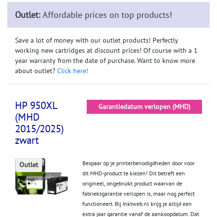
Outlet:
Affordable prices on top products!
Save a lot of money with our outlet products! Perfectly
working new cartridges at discount prices! Of course with a 1
year warranty from the date of purchase. Want to know more
about outlet?
Click here!
HP 950XL
Garantiedatum verlopen (MHD)
(MHD
2015/2025)
zwart
Bespaar op je printerbenodigdheden door voor
Outlet
dit MHD-product te kiezen! Dit betreft een
origineel, ongebruikt product waarvan de
fabrieksgarantie verlopen is, maar nog perfect
functioneert. Bij Inktweb.nl krijg je altijd een
extra jaar garantie vanaf de aankoopdatum. Dat