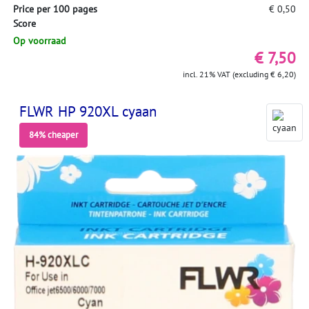
Price per 100 pages
€ 0,50
Score
Op voorraad
€ 7,50
incl. 21% VAT (excluding € 6,20)
FLWR HP 920XL cyaan
84% cheaper