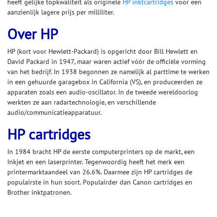
heeft gelijke topkwaliteit als originele
HP inktcartridges
voor een
aanzienlijk lagere prijs per milliliter.
Over HP
HP (kort voor Hewlett-Packard) is opgericht door Bill Hewlett en
David Packard in 1947, maar waren actief vóór de officiële vorming
van het bedrijf. In 1938 begonnen ze namelijk al parttime te werken
in een gehuurde garagebox in California (VS), en produceerden ze
apparaten zoals een audio-oscillator. In de tweede wereldoorlog
werkten ze aan radartechnologie, en verschillende
audio/communicatieapparatuur.
HP cartridges
In 1984 bracht HP de eerste computerprinters op de markt, een
Inkjet en een laserprinter. Tegenwoordig heeft het merk een
printermarktaandeel van 26.6%. Daarmee zijn HP cartridges de
populairste in hun soort. Populairder dan Canon cartridges en
Brother inktpatronen.