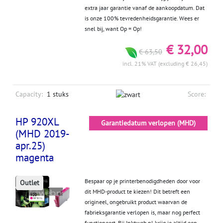
extra jaar garantie vanaf de aankoopdatum. Dat
is onze 100% tevredenheidsgarantie. Wees er
snel bij, want Op = Op!
€ 32,00
€ 63,50
incl. 21% VAT (excluding € 26,45)
Capacity:
1 stuks
Score:
HP 920XL
Garantiedatum verlopen (MHD)
(MHD 2019-
apr.25)
magenta
Bespaar op je printerbenodigdheden door voor
Outlet
dit MHD-product te kiezen! Dit betreft een
origineel, ongebruikt product waarvan de
fabrieksgarantie verlopen is, maar nog perfect
functioneert. Bij Inktweb.nl krijg je altijd een