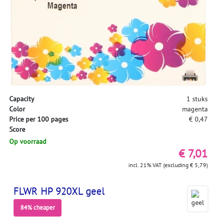
Capacity
1 stuks
Color
magenta
Price per 100 pages
€ 0,47
Score
Op voorraad
€ 7,01
incl. 21% VAT (excluding € 5,79)
FLWR HP 920XL geel
84% cheaper