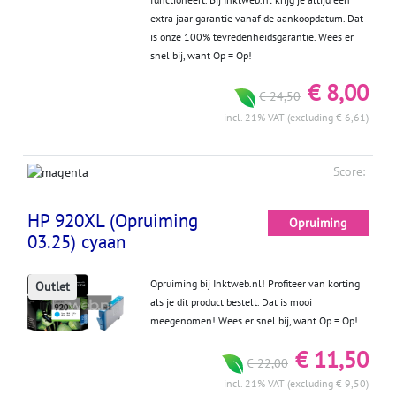
extra jaar garantie vanaf de aankoopdatum. Dat
is onze 100% tevredenheidsgarantie. Wees er
snel bij, want Op = Op!
€ 8,00
€ 24,50
incl. 21% VAT (excluding € 6,61)
Score:
HP 920XL (Opruiming
Opruiming
03.25) cyaan
Opruiming bij Inktweb.nl! Profiteer van korting
Outlet
als je dit product bestelt. Dat is mooi
meegenomen! Wees er snel bij, want Op = Op!
€ 11,50
€ 22,00
incl. 21% VAT (excluding € 9,50)