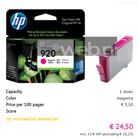
Capacity
1 stuks
Color
magenta
Price per 100 pages
€ 3,50
Score
Op voorraad bij leverancier
€ 24,50
incl. 21% VAT (excluding € 20,25)