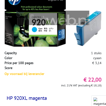
Capacity
1 stuks
Color
cyaan
Price per 100 pages
€ 3,14
Score
Op voorraad bij leverancier
€ 22,00
incl. 21% VAT (excluding € 18,18)
HP 920XL magenta