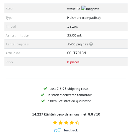
Kleur
magenta
Type
Huismerk (compatible)
Inhoud
1 stuks
Aantal milliliter
35,00 ml.
Aantal pagina's
3500 pagina's
Article no
CO-T7013M
Stock
0 pieces
Just € 6,95 shipping costs
In stock = delivered tomorrow
100% Satisfaction guarantee
14.227 klanten
beoordelen ons met:
8.8 / 10