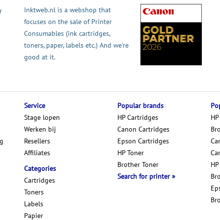
Inktweb.nl is a webshop that
r
focuses on the sale of Printer
Consumables (ink cartridges,
toners, paper, labels etc.) And we're
good at it.
Service
Popular brands
Pop
Stage lopen
HP Cartridges
HP
Werken bij
Canon Cartridges
Br
ng
Resellers
Epson Cartridges
Car
Affiliates
HP Toner
Ca
Brother Toner
HP
Categories
Search for printer
Br
Cartridges
Ep
Toners
Br
Labels
Papier