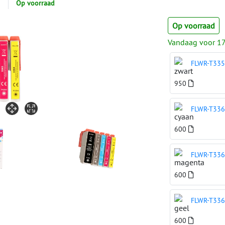
Op voorraad
Op voorraad
Vandaag voor 17
FLWR-T335
950
FLWR-T336
600
FLWR-T336
600
FLWR-T336
600