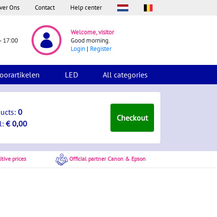
ver Ons
Contact
Help center
Welcome, visitor
- 17:00
Good morning.
Login
Register
oorartikelen
LED
All categories
ducts:
0
Checkout
l:
€ 0,00
tive prices
Official partner Canon & Epson