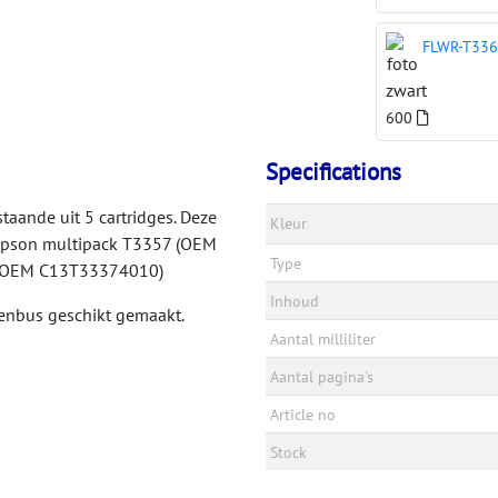
FLWR-T336
600
Specifications
taande uit 5 cartridges. Deze
Kleur
 Epson multipack T3357 (OEM
Type
 (OEM C13T33374010)
Inhoud
evenbus geschikt gemaakt.
Aantal milliliter
Aantal pagina's
Article no
Stock