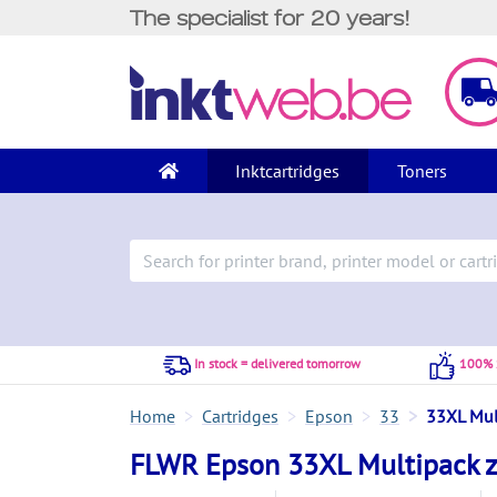
The specialist for 20 years!
Inktcartridges
Toners
In stock = delivered tomorrow
100% S
Home
Cartridges
Epson
33
33XL Mul
FLWR Epson 33XL Multipack zw