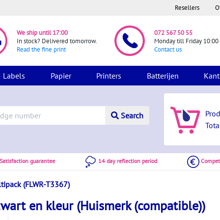
Resellers
O
We ship until 17:00
072 567 50 55
In stock? Delivered tomorrow.
Monday till Friday 10:00 
Read the fine print
Contact us
Labels
Papier
Printers
Batterijen
Kant
Pro
Search
Tota
atisfaction guarantee
14 day reflection period
Competi
tipack (FLWR-T3367)
art en kleur (Huismerk (compatible))