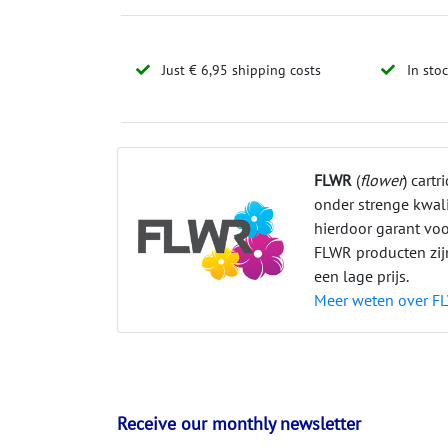
Just € 6,95 shipping costs
In sto
FLWR
(
flower
) cart
onder strenge kwali
hierdoor garant vo
FLWR producten zi
een lage prijs.
Meer weten over F
Receive our monthly newsletter