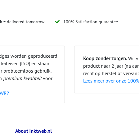
ck = delivered tomorrow
100% Satisfaction guarantee
ridges worden geproduceerd
Koop zonder zorgen.
Wij v
teiteisen (ISO) en staan
product naar 2 jaar (na a
or probleemloos gebruik.
recht op herstel of vervan
jn
premium kwaliteit
voor
Lees meer over onze 100%
LWR?
About Inktweb.nl