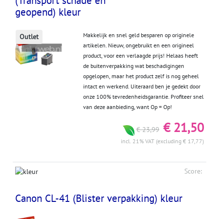
(Transport schade en
geopend) kleur
Makkelijk en snel geld besparen op originele
Outlet
artikelen. Nieuw, ongebruikt en een origineel
product, voor een verlaagde prijs! Helaas heeft
de buitenverpakking wat beschadigingen
opgelopen, maar het product zelf is nog geheel
intact en werkend. Uiteraard ben je gedekt door
onze 100% tevredenheidsgarantie. Profiteer snel
van deze aanbieding, want Op = Op!
€ 21,50
€ 23,99
incl. 21% VAT (excluding € 17,77)
Score:
Canon CL-41 (Blister verpakking) kleur