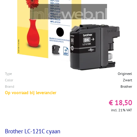
Type
Origineel
Color
Zwart
Brand
Brother
Op voorraad bij leverancier
€ 18,50
incl. 21% VAT
Brother LC-121C cyaan