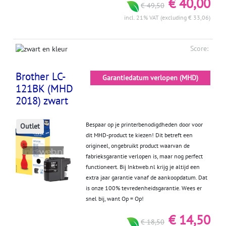
€ 40,00
€ 49,50
incl. 21% VAT (excluding € 33,06)
Score:
Brother LC-
Garantiedatum verlopen (MHD)
121BK (MHD
2018) zwart
Bespaar op je printerbenodigdheden door voor
Outlet
dit MHD-product te kiezen! Dit betreft een
origineel, ongebruikt product waarvan de
fabrieksgarantie verlopen is, maar nog perfect
functioneert. Bij Inktweb.nl krijg je altijd een
extra jaar garantie vanaf de aankoopdatum. Dat
is onze 100% tevredenheidsgarantie. Wees er
snel bij, want Op = Op!
€ 14,50
€ 18,50