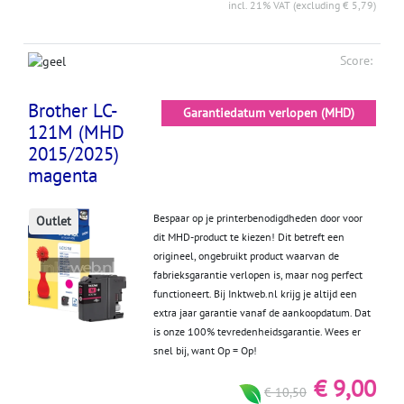
incl. 21% VAT (excluding € 5,79)
Score:
Brother LC-
Garantiedatum verlopen (MHD)
121M (MHD
2015/2025)
magenta
Bespaar op je printerbenodigdheden door voor
Outlet
dit MHD-product te kiezen! Dit betreft een
origineel, ongebruikt product waarvan de
fabrieksgarantie verlopen is, maar nog perfect
functioneert. Bij Inktweb.nl krijg je altijd een
extra jaar garantie vanaf de aankoopdatum. Dat
is onze 100% tevredenheidsgarantie. Wees er
snel bij, want Op = Op!
€ 9,00
€ 10,50