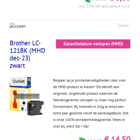
incl. 21% VAT (excluding € 6,61)
Score:
Brother LC-
Garantiedatum verlopen (MHD)
121BK (MHD
dec-23)
zwart
Bespaar op je printerbenodigdheden door voor
Outlet
dit MHD-product te kiezen! Dit betreft een
origineel, ongebruikt product waarvan de
fabrieksgarantie verlopen is, maar nog perfect
functioneert. Bij Inktweb.nl krijg je altijd een
extra jaar garantie vanaf de aankoopdatum. Dat
is onze 100% tevredenheidsgarantie. Wees er
snel bij, want Op = Op!
€ 14,50