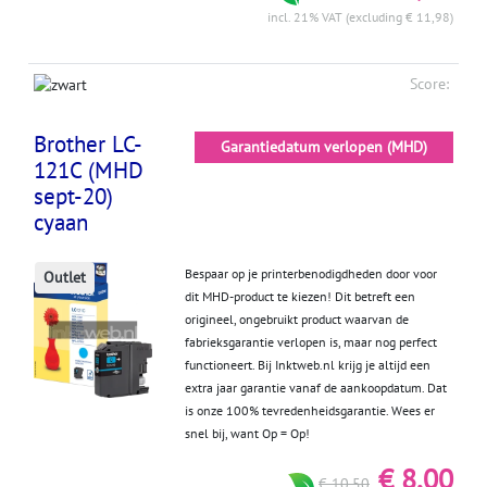
incl. 21% VAT (excluding € 11,98)
Score:
Brother LC-
Garantiedatum verlopen (MHD)
121C (MHD
sept-20)
cyaan
Bespaar op je printerbenodigdheden door voor
Outlet
dit MHD-product te kiezen! Dit betreft een
origineel, ongebruikt product waarvan de
fabrieksgarantie verlopen is, maar nog perfect
functioneert. Bij Inktweb.nl krijg je altijd een
extra jaar garantie vanaf de aankoopdatum. Dat
is onze 100% tevredenheidsgarantie. Wees er
snel bij, want Op = Op!
€ 8,00
€ 10,50