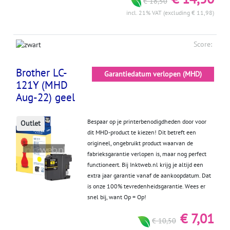
€ 18,50
incl. 21% VAT (excluding € 11,98)
Score:
Brother LC-
Garantiedatum verlopen (MHD)
121Y (MHD
Aug-22) geel
Bespaar op je printerbenodigdheden door voor
Outlet
dit MHD-product te kiezen! Dit betreft een
origineel, ongebruikt product waarvan de
fabrieksgarantie verlopen is, maar nog perfect
functioneert. Bij Inktweb.nl krijg je altijd een
extra jaar garantie vanaf de aankoopdatum. Dat
is onze 100% tevredenheidsgarantie. Wees er
snel bij, want Op = Op!
€ 7,01
€ 10,50