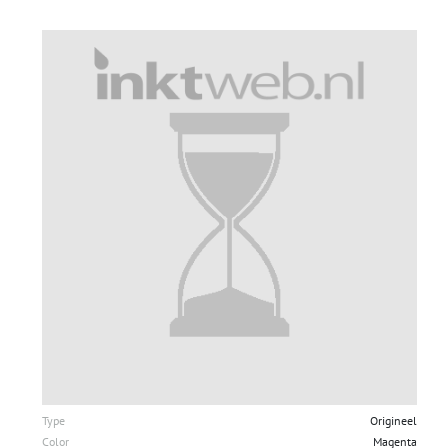
Type
Origineel
Color
Magenta