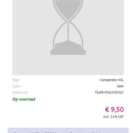
Type
Compatible XXL
Color
Geel
Article no
FLWR-PGI2500XLY
Op voorraad
€ 9,50
incl. 21% VAT