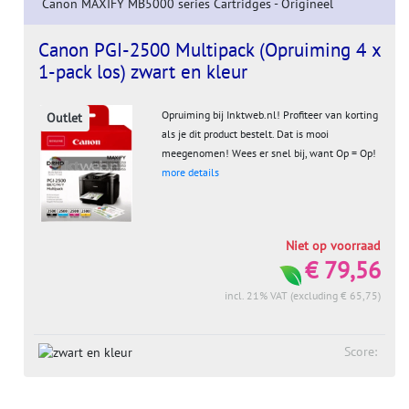
Canon MAXIFY MB5000 series Cartridges - Origineel
Canon PGI-2500 Multipack (Opruiming 4 x
1-pack los) zwart en kleur
Opruiming bij Inktweb.nl! Profiteer van korting
Outlet
als je dit product bestelt. Dat is mooi
meegenomen! Wees er snel bij, want Op = Op!
more details
Niet op voorraad
€ 79,56
incl. 21% VAT (excluding € 65,75)
Score: