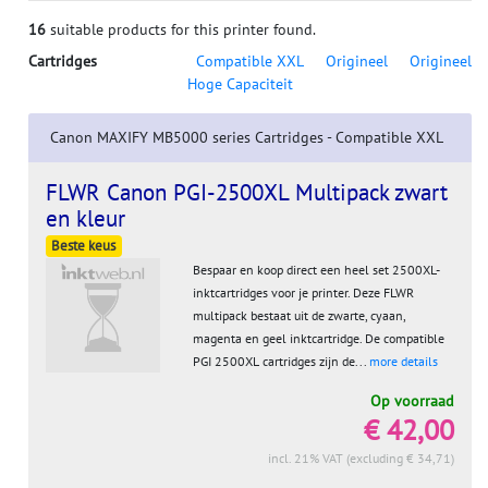
16
suitable products for this printer found.
Cartridges
Compatible XXL
Origineel
Origineel
Hoge Capaciteit
Canon MAXIFY MB5000 series Cartridges - Compatible XXL
FLWR Canon PGI-2500XL Multipack zwart
en kleur
Beste keus
Bespaar en koop direct een heel set 2500XL-
inktcartridges voor je printer. Deze FLWR
multipack bestaat uit de zwarte, cyaan,
magenta en geel inktcartridge. De compatible
PGI 2500XL cartridges zijn de...
more details
Op voorraad
€ 42,00
incl. 21% VAT (excluding € 34,71)