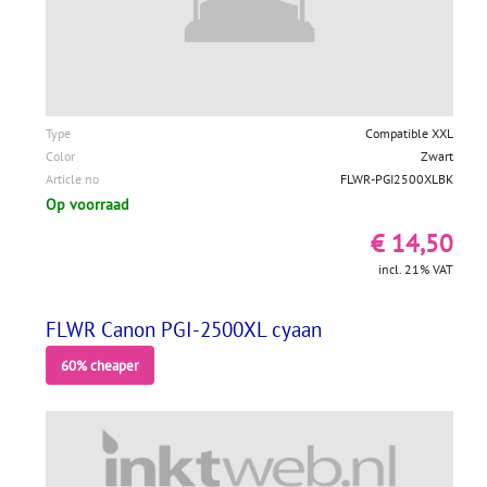
Type
Compatible XXL
Color
Zwart
Article no
FLWR-PGI2500XLBK
Op voorraad
€ 14,50
incl. 21% VAT
FLWR Canon PGI-2500XL cyaan
60% cheaper