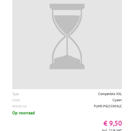
Type
Compatible XXL
Color
Cyaan
Article no
FLWR-PGI2500XLC
Op voorraad
€ 9,50
incl. 21% VAT