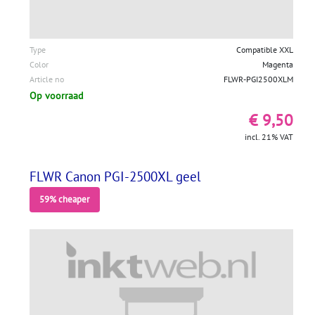
Type
Compatible XXL
Color
Magenta
Article no
FLWR-PGI2500XLM
Op voorraad
€ 9,50
incl. 21% VAT
FLWR Canon PGI-2500XL geel
59% cheaper