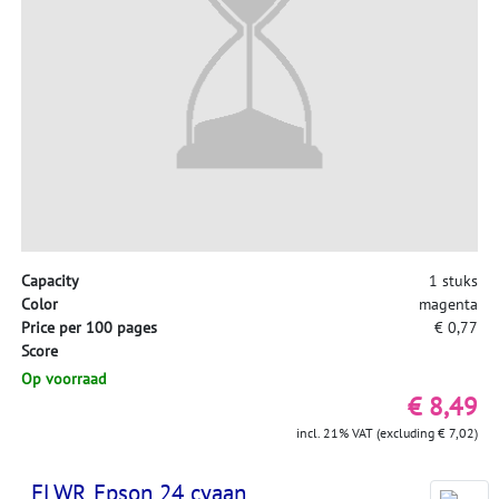
Capacity
1 stuks
Color
magenta
Price per 100 pages
€ 0,77
Score
Op voorraad
€ 8,49
incl. 21% VAT (excluding € 7,02)
FLWR Epson 24 cyaan