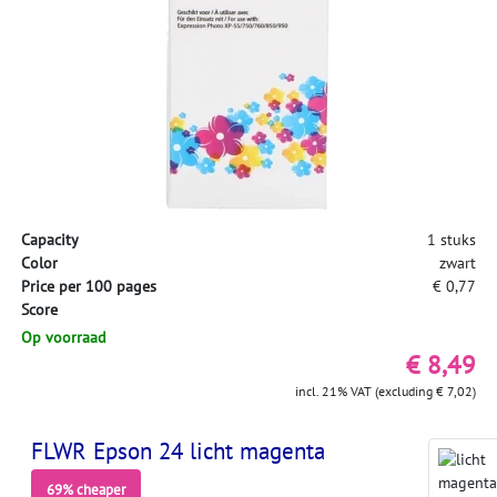
Capacity
1 stuks
Color
zwart
Price per 100 pages
€ 0,77
Score
Op voorraad
€ 8,49
incl. 21% VAT (excluding € 7,02)
FLWR Epson 24 licht magenta
69% cheaper