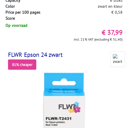
Capacity
6 stuks
Color
zwart en kleur
Price per 100 pages
€ 0,58
Score
Op voorraad
€ 37,99
incl. 21% VAT (excluding € 31,40)
FLWR Epson 24 zwart
81% cheaper