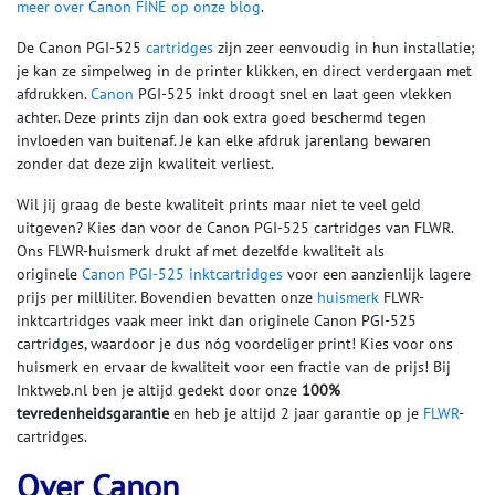
meer over Canon FINE op onze blog
.
De Canon PGI-525
cartridges
zijn zeer eenvoudig in hun installatie;
je kan ze simpelweg in de printer klikken, en direct verdergaan met
afdrukken.
Canon
PGI-525 inkt droogt snel en laat geen vlekken
achter. Deze prints zijn dan ook extra goed beschermd tegen
invloeden van buitenaf. Je kan elke afdruk jarenlang bewaren
zonder dat deze zijn kwaliteit verliest.
Wil jij graag de beste kwaliteit prints maar niet te veel geld
uitgeven? Kies dan voor de Canon PGI-525 cartridges van FLWR.
Ons FLWR-huismerk drukt af met dezelfde kwaliteit als
originele
Canon PGI-525 inktcartridges
voor een aanzienlijk lagere
prijs per milliliter. Bovendien bevatten onze
huismerk
FLWR-
inktcartridges vaak meer inkt dan originele Canon PGI-525
cartridges, waardoor je dus nóg voordeliger print! Kies voor ons
huismerk en ervaar de kwaliteit voor een fractie van de prijs! Bij
Inktweb.nl ben je altijd gedekt door onze
100%
tevredenheidsgarantie
en heb je altijd 2 jaar garantie op je
FLWR
-
cartridges.
Over Canon